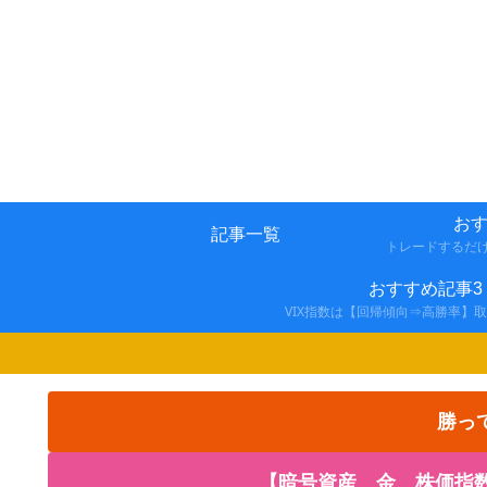
おす
記事一覧
トレードするだ
おすすめ記事3
VIX指数は【回帰傾向⇒高勝率】
勝っ
【暗号資産、金、株価指数の