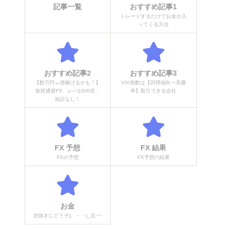
記事一覧
おすすめ記事1
トレードするだけでお金が入
ってくる方法
おすすめ記事2
おすすめ記事3
【数万円→億稼げるかも！】
VIX指数は【回帰傾向⇒高勝
仮想通貨FX、レバ1000倍、
率】取引できる会社
追証なし！
FX 予想
FX 結果
FXの予想
FX予想の結果
お金
息抜きにどうぞ(。・・)_且~~