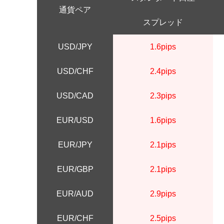
通貨ペア
スプレッド
USD/JPY
1.6pips
USD/CHF
2.4pips
USD/CAD
2.3pips
EUR/USD
1.6pips
EUR/JPY
2.1pips
EUR/GBP
2.1pips
EUR/AUD
2.9pips
EUR/CHF
2.5pips