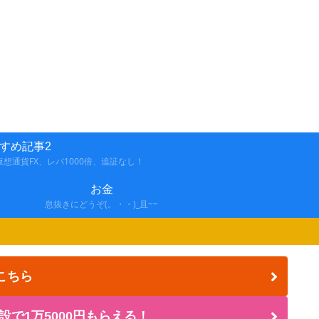
すめ記事2
想通貨FX、レバ1000倍、追証なし！
お金
息抜きにどうぞ(。・・)_且~~
こちら
設で1万5000円もらえる！