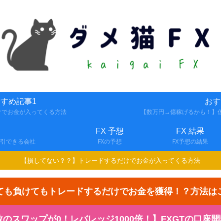
すめ記事1
おす
けでお金が入ってくる方法
【数万円→億稼げるかも！】仮
FX 予想
FX 結果
取引できる会社
FXの予想
FX予想の結果
【損してない？？】トレードするだけでお金が入ってくる方法
ても負けてもトレードするだけでお金を獲得！？方法は
スワップが0！レバレッジ1000倍！】FXGTの口座開