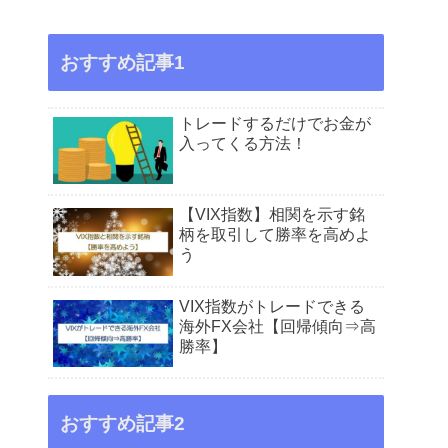
おすすめ記事1
トレードするだけでお金が
入ってくる方法！
【VIX指数】相関を示す銘
柄を取引して勝率を高めよ
う
VIX指数がトレードできる
海外FX会社【回帰傾向⇒高
勝率】
おすすめ記事2