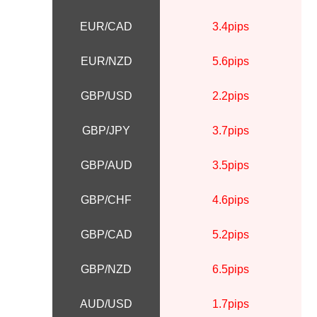
EUR/CAD
3.4pips
EUR/NZD
5.6pips
GBP/USD
2.2pips
GBP/JPY
3.7pips
GBP/AUD
3.5pips
GBP/CHF
4.6pips
GBP/CAD
5.2pips
GBP/NZD
6.5pips
AUD/USD
1.7pips