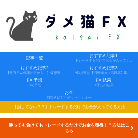
おすすめ記事1
記事一覧
トレードするだけでお金が入ってくる方法
おすすめ記事2
おすすめ記事3
【数万円→億稼げるかも！】仮想通貨FX、レバ1000倍、追証なし！
VIX指数は【回帰傾向⇒高勝率】取引できる会社
FX 予想
FX 結果
FXの予想
FX予想の結果
お金
息抜きにどうぞ(。・・)_且~~
【損してない？？】トレードするだけでお金が入ってくる方法
勝っても負けてもトレードするだけでお金を獲得！？方法はこ
ちら