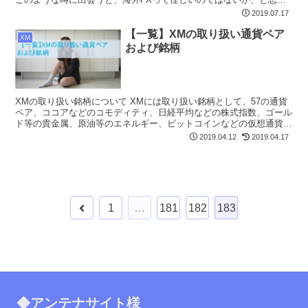
てしまうのも無理はありません。 結論から言うと取...
2019.07.17
【一覧】XMの取り扱い通貨ペア
XM
および銘柄
XMの取り扱い銘柄について XMには取り扱い銘柄として、57の通貨
ペア、ココアなどのコモディティ、日経平均などの株式指数、ゴール
ド等の貴金属、原油等のエネルギー、ビットコインなどの仮想通貨が
あります。 XMには口座のタイプが3種類あり、口座...
2019.04.12
2019.04.17
前
1
…
181
182
183
へ
◆アンテナサイト様