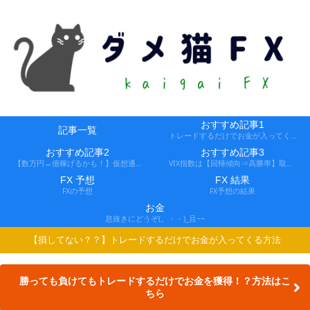
おすすめ記事1
記事一覧
トレードするだけでお金が入ってくる方法
おすすめ記事2
おすすめ記事3
【数万円→億稼げるかも！】仮想通貨FX、レバ1000倍、追証なし！
VIX指数は【回帰傾向⇒高勝率】取引できる会社
FX 予想
FX 結果
FXの予想
FX予想の結果
お金
息抜きにどうぞ(。・・)_且~~
【損してない？？】トレードするだけでお金が入ってくる方法
勝っても負けてもトレードするだけでお金を獲得！？方法はこ
ちら