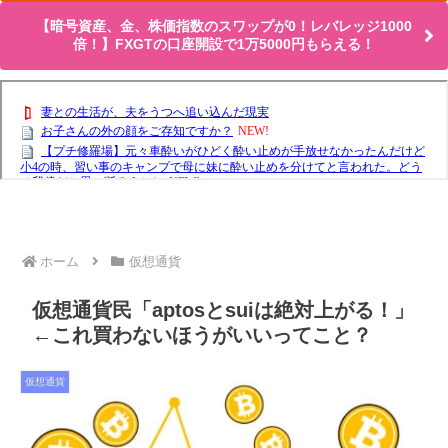
【暗号資産、金、株価指数のスワップが0！レバレッジ1000
倍！】FXGTの口座開設で1万5000円もらえる！
ホーム
仮想通貨
仮想通貨民「aptosとsuiは絶対上がる！」
←これ買わないほうがいいってこと？
仮想通貨