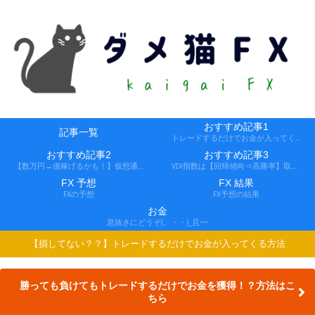
おすすめ記事1
記事一覧
トレードするだけでお金が入ってくる方法
おすすめ記事2
おすすめ記事3
【数万円→億稼げるかも！】仮想通貨FX、レバ1000倍、追証なし！
VIX指数は【回帰傾向⇒高勝率】取引できる会社
FX 予想
FX 結果
FXの予想
FX予想の結果
お金
息抜きにどうぞ(。・・)_且~~
【損してない？？】トレードするだけでお金が入ってくる方法
勝っても負けてもトレードするだけでお金を獲得！？方法はこ
ちら