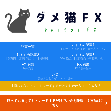
おすすめ記事1
記事一覧
トレードするだけでお金が入ってくる方法
おすすめ記事2
おすすめ記事3
【数万円→億稼げるかも！】仮想通貨FX、レバ1000倍、追証なし！
VIX指数は【回帰傾向⇒高勝率】取引できる会社
FX 予想
FX 結果
FXの予想
FX予想の結果
お金
息抜きにどうぞ(。・・)_且~~
【損してない？？】トレードするだけでお金が入ってくる方法
勝っても負けてもトレードするだけでお金を獲得！？方法はこ
ちら