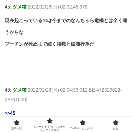
45:
ダメ猫
2022/02/28(月) 02:02:48.378
現在起こっているのは今までのなんちゃら危機とは全く違
うからな
プーチンが死ぬまで続く殺戮と破壊行為だ
48:
ダメ猫
2022/02/28(月) 02:04:33.012 BE:472329622-
2BP(1000)
>>45
おれネット炎上したことあるから分かるけど
トレードするだけでお金が
記事一覧
TariTali（タリタリ）
お金
入ってくる方法