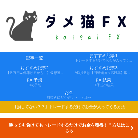
おすすめ記事1
記事一覧
トレードするだけでお金が入ってくる方法
おすすめ記事2
おすすめ記事3
【数万円→億稼げるかも！】仮想通貨FX、レバ1000倍、追証なし！
VIX指数は【回帰傾向⇒高勝率】取引できる会社
FX 予想
FX 結果
FXの予想
FX予想の結果
お金
息抜きにどうぞ(。・・)_且~~
【損してない？？】トレードするだけでお金が入ってくる方法
勝っても負けてもトレードするだけでお金を獲得！？方法はこ
ちら