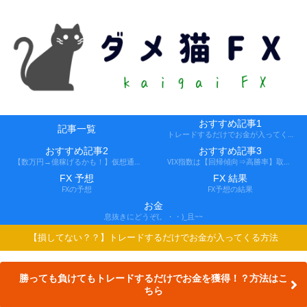
おすすめ記事1
記事一覧
トレードするだけでお金が入ってくる方法
おすすめ記事2
おすすめ記事3
【数万円→億稼げるかも！】仮想通貨FX、レバ1000倍、追証なし！
VIX指数は【回帰傾向⇒高勝率】取引できる会社
FX 予想
FX 結果
FXの予想
FX予想の結果
お金
息抜きにどうぞ(。・・)_且~~
【損してない？？】トレードするだけでお金が入ってくる方法
勝っても負けてもトレードするだけでお金を獲得！？方法はこ
ちら