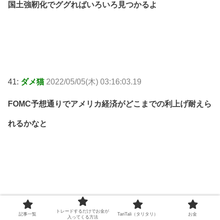
国土強靭化でググればいろいろ見つかるよ
41:
ダメ猫
2022/05/05(木) 03:16:03.19
FOMC予想通りでアメリカ経済がどこまでの利上げ耐えら
れるかなと
42:
ダメ猫
2022/05/05(木) 04:31:31.48
トレードするだけでお金が
記事一覧
TariTali（タリタリ）
お金
入ってくる方法