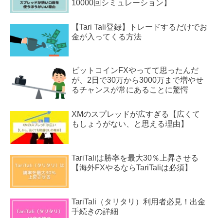
10000回シミュレーション】
【Tari Tali登録】トレードするだけでお
金が入ってくる方法
ビットコインFXやってて思ったんだ
が、2日で30万から3000万まで増やせ
るチャンスが常にあることに驚愕
XMのスプレッドが広すぎる【広くて
もしょうがない、と思える理由】
TariTaliは勝率を最大30％上昇させる
【海外FXやるならTariTaliは必須】
TariTali（タリタリ）利用者必見！出金
手続きの詳細