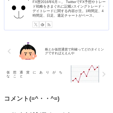
FX歴2016年6月～。 TwitterでFX予想やトレー
ド戦略をきまぐれに記載♪スイングトレード・
デイトレードに関する内容が主。1時間足、4
時間足、日足、週足チャートがベース。
株とか仮想通貨で利確ってどのタイミン
グですればええんや
仮 想 通 貨 に あ り が ち
な こ と
コメント(=^・・^=)