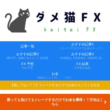
おすすめ記事1
記事一覧
トレードするだけでお金が入ってくる方法
おすすめ記事2
おすすめ記事3
【数万円→億稼げるかも！】仮想通貨FX、レバ1000倍、追証なし！
VIX指数は【回帰傾向⇒高勝率】取引できる会社
FX 予想
FX 結果
FXの予想
FX予想の結果
お金
息抜きにどうぞ(。・・)_且~~
【損してない？？】トレードするだけでお金が入ってくる方法
勝っても負けてもトレードするだけでお金を獲得！？方法はこ
ちら