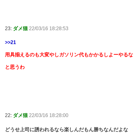
23:
ダメ猫
22/03/16 18:28:53
>>21
用具揃えるのも大変やしガソリン代もかかるしよーやるな
と思うわ
22:
ダメ猫
22/03/16 18:28:00
どうせ上司に誘われるなら楽しんだもん勝ちなんだよな