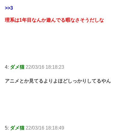
>>3
理系は1年目なんか遊んでる暇なさそうだしな
4:
ダメ猫
22/03/16 18:18:23
アニメとか見てるよりよほどしっかりしてるやん
5:
ダメ猫
22/03/16 18:18:49