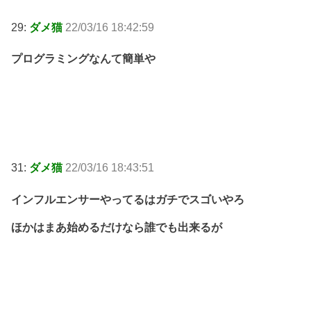
29:
ダメ猫
22/03/16 18:42:59
プログラミングなんて簡単や
31:
ダメ猫
22/03/16 18:43:51
インフルエンサーやってるはガチでスゴいやろ
ほかはまあ始めるだけなら誰でも出来るが