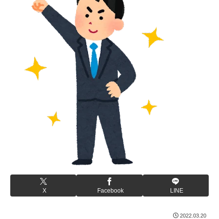
X
Facebook
LINE
2022.03.20