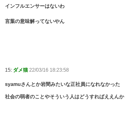
インフルエンサーはないわ
言葉の意味解ってないやん
15:
ダメ猫
22/03/16 18:23:58
syamuさんとか岩間みたいな正社員になれなかった
社会の弱者のことやそういう人はどうすればええんか