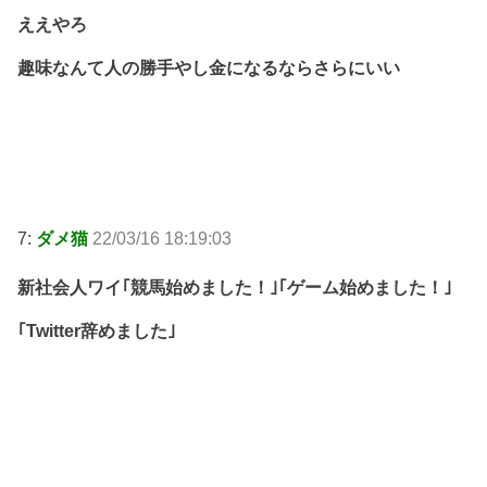
ええやろ
趣味なんて人の勝手やし金になるならさらにいい
7:
ダメ猫
22/03/16 18:19:03
新社会人ワイ｢競馬始めました！｣｢ゲーム始めました！｣
｢Twitter辞めました｣