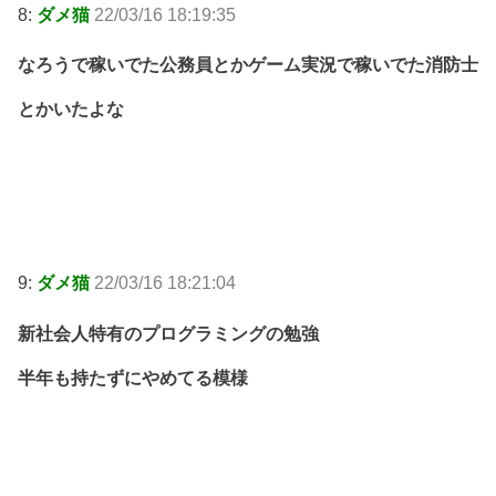
8:
ダメ猫
22/03/16 18:19:35
なろうで稼いでた公務員とかゲーム実況で稼いでた消防士
とかいたよな
9:
ダメ猫
22/03/16 18:21:04
新社会人特有のプログラミングの勉強
半年も持たずにやめてる模様