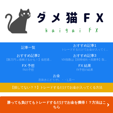
おすすめ記事1
記事一覧
トレードするだけでお金が入ってくる方法
おすすめ記事2
おすすめ記事3
【数万円→億稼げるかも！】仮想通貨FX、レバ1000倍、追証なし！
VIX指数は【回帰傾向⇒高勝率】取引できる会社
FX 予想
FX 結果
FXの予想
FX予想の結果
お金
息抜きにどうぞ(。・・)_且~~
【損してない？？】トレードするだけでお金が入ってくる方法
勝っても負けてもトレードするだけでお金を獲得！？方法はこ
ちら