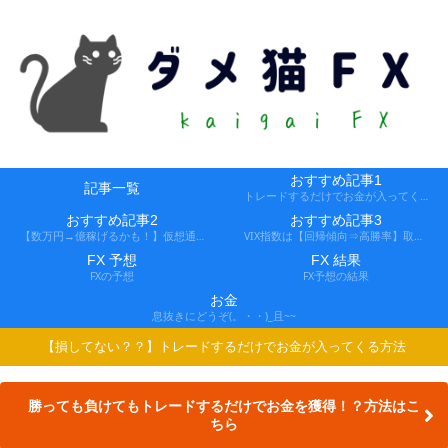
おすすめ記事1
記事一覧
トレードするだけでお金が入ってくる方法
おすすめ記事2
おすすめ記事3
【数万円→億稼げるかも！】仮想通貨FX、レバ1000倍、追証なし！
VIX指数は【回帰傾向⇒高勝率】取引できる会社
FX 予想
FX 結果
FXの予想
FX予想の結果
お金
息抜きにどうぞ(。・・)_且~~
【損してない？？】トレードするだけでお金が入ってくる方法
勝っても負けてもトレードするだけでお金を獲得！？方法はこ
ちら