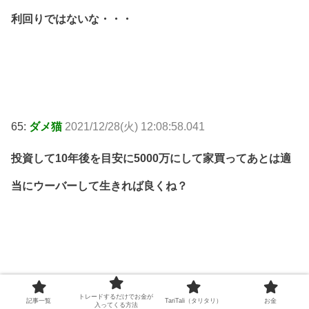
利回りではないな・・・
65:
ダメ猫
2021/12/28(火) 12:08:58.041
投資して10年後を目安に5000万にして家買ってあとは適
当にウーバーして生きれば良くね？
68:
ダメ猫
2021/12/28(火) 12:28:13.766
トレードするだけでお金が
記事一覧
TariTali（タリタリ）
お金
入ってくる方法