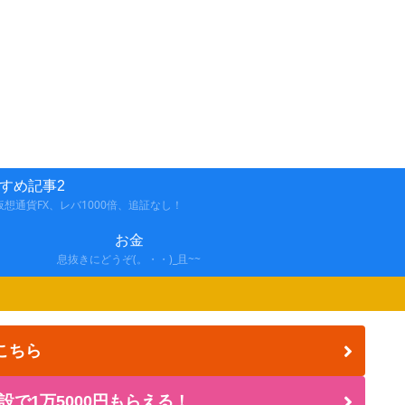
すめ記事2
想通貨FX、レバ1000倍、追証なし！
お金
息抜きにどうぞ(。・・)_且~~
こちら
設で1万5000円もらえる！