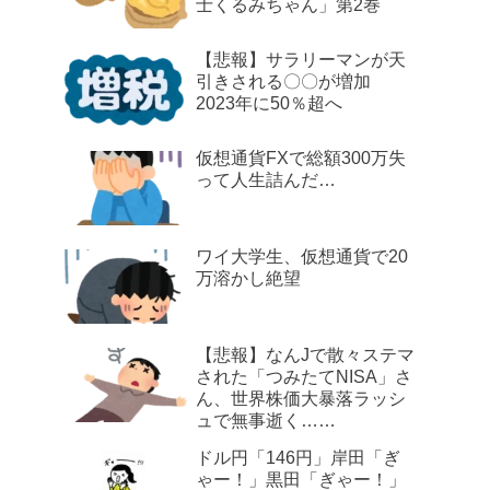
士くるみちゃん」第2巻
【悲報】サラリーマンが天
引きされる〇〇が増加
2023年に50％超へ
仮想通貨FXで総額300万失
って人生詰んだ…
ワイ大学生、仮想通貨で20
万溶かし絶望
【悲報】なんJで散々ステマ
された「つみたてNISA」さ
ん、世界株価大暴落ラッシ
ュで無事逝く……
ドル円「146円」岸田「ぎ
ゃー！」黒田「ぎゃー！」