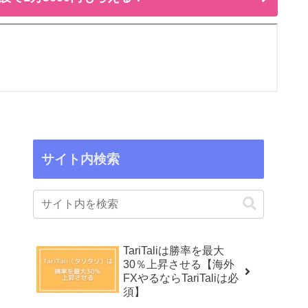
サイト内検索
TariTaliは勝率を最大
30％上昇させる【海外
FXやるならTariTaliは必
須】