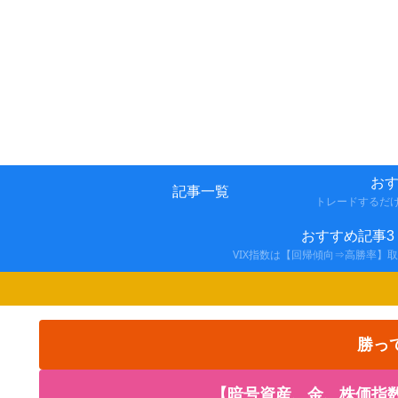
おす
記事一覧
トレードするだ
おすすめ記事3
VIX指数は【回帰傾向⇒高勝率】
勝っ
【暗号資産、金、株価指数の