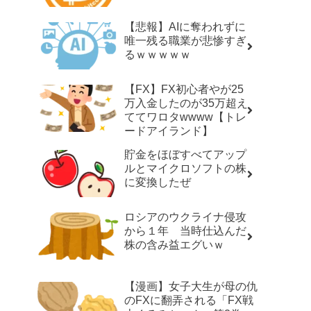
【悲報】AIに奪われずに
唯一残る職業が悲惨すぎ
るｗｗｗｗｗ
【FX】FX初心者やが25
万入金したのが35万超え
ててワロタwwww【トレ
ードアイランド】
貯金をほぼすべてアップ
ルとマイクロソフトの株
に変換したぜ
ロシアのウクライナ侵攻
から１年 当時仕込んだ
株の含み益エグいｗ
【漫画】女子大生が母の仇
のFXに翻弄される「FX戦