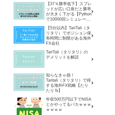
【37％勝率低下】スプレ
ッドが広い口座だと勝率
が大きく下がる【Python
で10000回シミュレーシ
ョン】
【5分以内】TariTali（タ
リタリ）でポジション保
有時間に制限がある海外
FX会社
TariTali（タリタリ）の
デメリットを解説
知らなきゃ損！
Taritali（タリタリ）で得
する海外FX戦略【たり
たり fx】
年収500万円以下でNISA
とかやってるバカｗｗｗ
ｗｗｗｗ