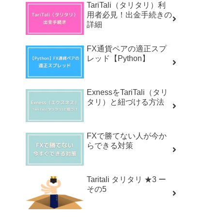
TariTali（タリタリ）利
用者必見！出金手続きの
詳細
FX通貨ペアの適正スプ
レッド【Python】
ExnessをTariTali（タリ
タリ）と紐づける方法
FXで勝てない人が今か
らできる対策
Taritali タリタリ ★3 ー
その5