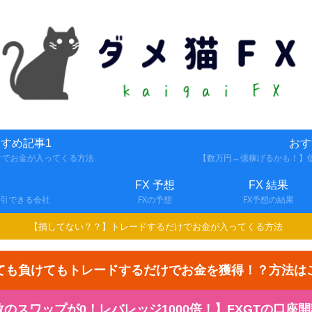
すめ記事1
おす
けでお金が入ってくる方法
【数万円→億稼げるかも！】仮
FX 予想
FX 結果
取引できる会社
FXの予想
FX予想の結果
【損してない？？】トレードするだけでお金が入ってくる方法
ても負けてもトレードするだけでお金を獲得！？方法は
スワップが0！レバレッジ1000倍！】FXGTの口座開