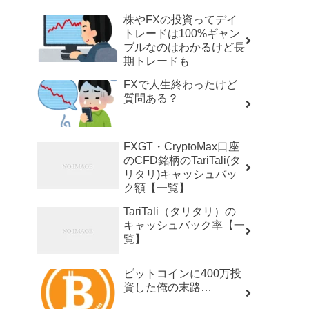
株やFXの投資ってデイ
トレードは100%ギャン
ブルなのはわかるけど長
期トレードも
FXで人生終わったけど
質問ある？
FXGT・CryptoMax口座
のCFD銘柄のTariTali(タ
リタリ)キャッシュバッ
ク額【一覧】
TariTali（タリタリ）の
キャッシュバック率【一
覧】
ビットコインに400万投
資した俺の末路…