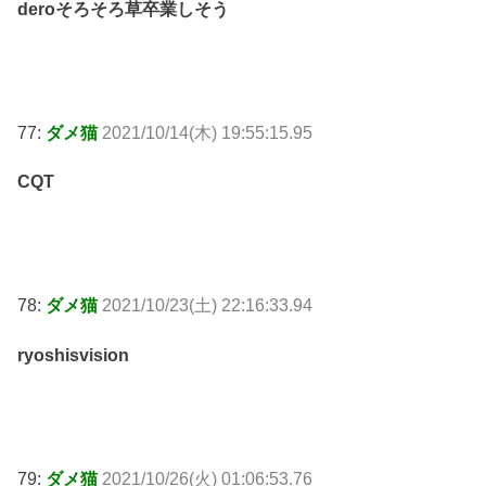
deroそろそろ草卒業しそう
77:
ダメ猫
2021/10/14(木) 19:55:15.95
CQT
78:
ダメ猫
2021/10/23(土) 22:16:33.94
ryoshisvision
79:
ダメ猫
2021/10/26(火) 01:06:53.76