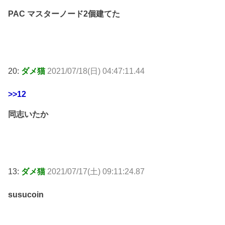
PAC マスターノード2個建てた
20:
ダメ猫
2021/07/18(日) 04:47:11.44
>>12
同志いたか
13:
ダメ猫
2021/07/17(土) 09:11:24.87
susucoin