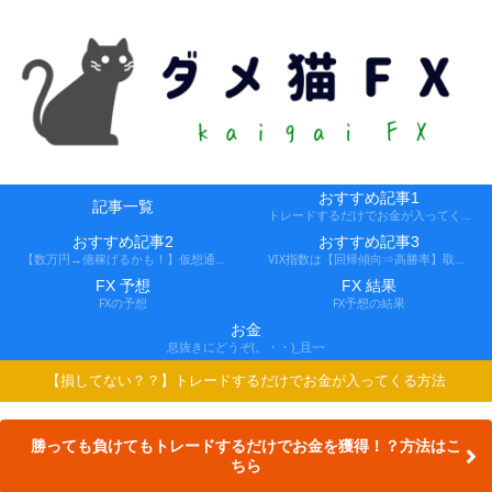
おすすめ記事1
記事一覧
トレードするだけでお金が入ってくる方法
おすすめ記事2
おすすめ記事3
【数万円→億稼げるかも！】仮想通貨FX、レバ1000倍、追証なし！
VIX指数は【回帰傾向⇒高勝率】取引できる会社
FX 予想
FX 結果
FXの予想
FX予想の結果
お金
息抜きにどうぞ(。・・)_且~~
【損してない？？】トレードするだけでお金が入ってくる方法
勝っても負けてもトレードするだけでお金を獲得！？方法はこ
ちら