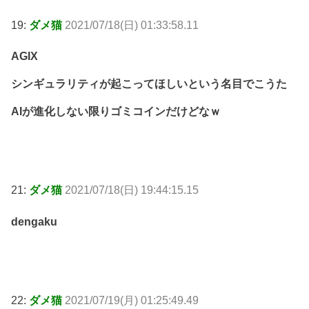
19:
ダメ猫
2021/07/18(日) 01:33:58.11
AGIX
シンギュラリティが起こってほしいという名目でこうた
AIが進化しない限りゴミコインだけどなｗ
21:
ダメ猫
2021/07/18(日) 19:44:15.15
dengaku
22:
ダメ猫
2021/07/19(月) 01:25:49.49