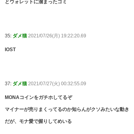
とウォレットに溜まったゴミ
35:
ダメ猫
2021/07/26(月) 19:22:20.69
IOST
37:
ダメ猫
2021/07/27(火) 00:32:55.09
MONAコインをガチホしてるぞ
マイナーが売りまくってるのか知らんがクソみたいな動き
だが、モナ愛で握りしてめいる