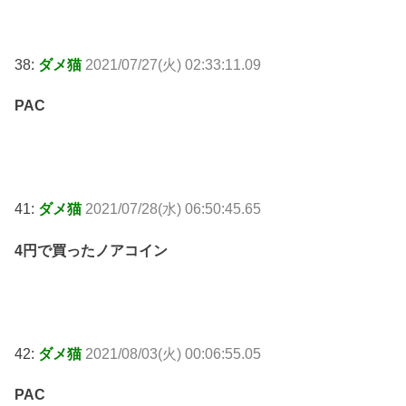
38:
ダメ猫
2021/07/27(火) 02:33:11.09
PAC
41:
ダメ猫
2021/07/28(水) 06:50:45.65
4円で買ったノアコイン
42:
ダメ猫
2021/08/03(火) 00:06:55.05
PAC