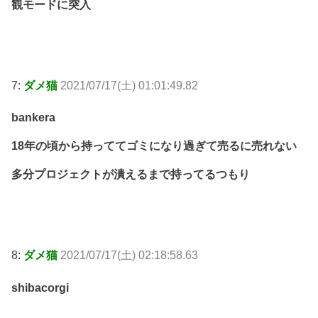
観モードに突入
7:
ダメ猫
2021/07/17(土) 01:01:49.82
bankera
18年の頃から持っててゴミになり過ぎて売るに売れない
多分プロジェクトが潰えるまで持ってるつもり
8:
ダメ猫
2021/07/17(土) 02:18:58.63
shibacorgi