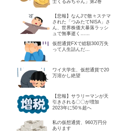
士くるみちゃん」第2巻
【悲報】なんJで散々ステマ
された「つみたてNISA」さ
ん、世界株価大暴落ラッシ
ュで無事逝く……
仮想通貨FXで総額300万失
って人生詰んだ…
ワイ大学生、仮想通貨で20
万溶かし絶望
【悲報】サラリーマンが天
引きされる〇〇が増加
2023年に50％超へ
私の仮想通貨、960万円分
あります