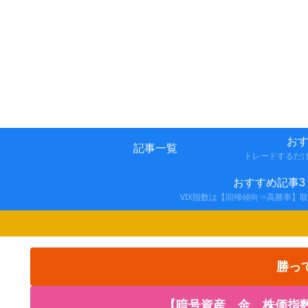
おす
記事一覧
トレードするだ
おすすめ記事3
VIX指数は【回帰傾向⇒高勝率】
勝っ
【暗号資産、金、株価指数の