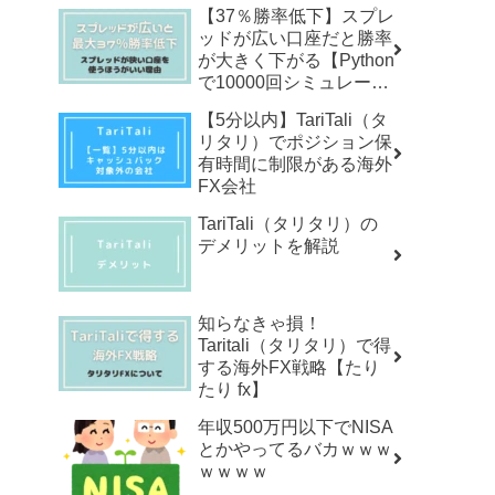
【37％勝率低下】スプレ
ッドが広い口座だと勝率
が大きく下がる【Python
で10000回シミュレーシ
ョン】
【5分以内】TariTali（タ
リタリ）でポジション保
有時間に制限がある海外
FX会社
TariTali（タリタリ）の
デメリットを解説
知らなきゃ損！
Taritali（タリタリ）で得
する海外FX戦略【たり
たり fx】
年収500万円以下でNISA
とかやってるバカｗｗｗ
ｗｗｗｗ