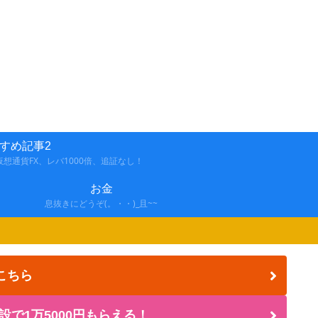
すめ記事2
想通貨FX、レバ1000倍、追証なし！
お金
息抜きにどうぞ(。・・)_且~~
こちら
設で1万5000円もらえる！