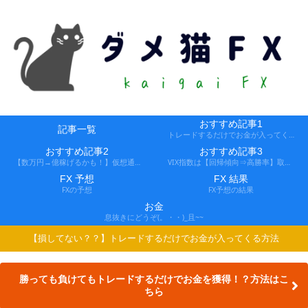
おすすめ記事1
記事一覧
トレードするだけでお金が入ってくる方法
おすすめ記事2
おすすめ記事3
【数万円→億稼げるかも！】仮想通貨FX、レバ1000倍、追証なし！
VIX指数は【回帰傾向⇒高勝率】取引できる会社
FX 予想
FX 結果
FXの予想
FX予想の結果
お金
息抜きにどうぞ(。・・)_且~~
【損してない？？】トレードするだけでお金が入ってくる方法
勝っても負けてもトレードするだけでお金を獲得！？方法はこ
ちら