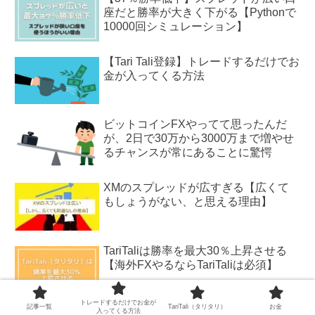
座だと勝率が大きく下がる【Pythonで
10000回シミュレーション】
【Tari Tali登録】トレードするだけでお
金が入ってくる方法
ビットコインFXやってて思ったんだ
が、2日で30万から3000万まで増やせ
るチャンスが常にあることに驚愕
XMのスプレッドが広すぎる【広くて
もしょうがない、と思える理由】
TariTaliは勝率を最大30％上昇させる
【海外FXやるならTariTaliは必須】
トレードするだけでお金が
記事一覧
TariTali（タリタリ）
お金
入ってくる方法
TariTali（タリタリ）利用者必見！出金