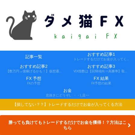
おすすめ記事1
記事一覧
トレードするだけでお金が入ってくる方法
おすすめ記事2
おすすめ記事3
【数万円→億稼げるかも！】仮想通貨FX、レバ1000倍、追証なし！
VIX指数は【回帰傾向⇒高勝率】取引できる会社
FX 予想
FX 結果
FXの予想
FX予想の結果
お金
息抜きにどうぞ(。・・)_且~~
【損してない？？】トレードするだけでお金が入ってくる方法
勝っても負けてもトレードするだけでお金を獲得！？方法はこ
ちら