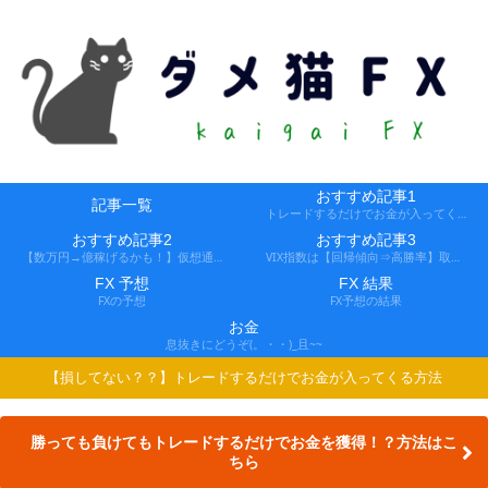
おすすめ記事1
記事一覧
トレードするだけでお金が入ってくる方法
おすすめ記事2
おすすめ記事3
【数万円→億稼げるかも！】仮想通貨FX、レバ1000倍、追証なし！
VIX指数は【回帰傾向⇒高勝率】取引できる会社
FX 予想
FX 結果
FXの予想
FX予想の結果
お金
息抜きにどうぞ(。・・)_且~~
【損してない？？】トレードするだけでお金が入ってくる方法
勝っても負けてもトレードするだけでお金を獲得！？方法はこ
ちら