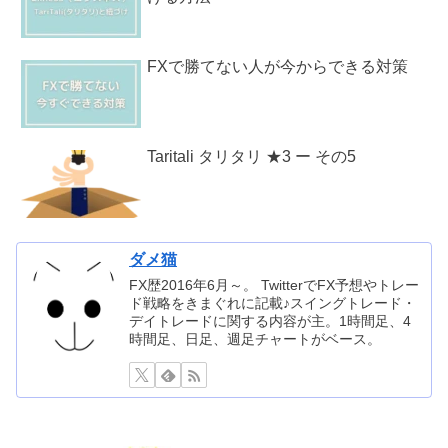
FXで勝てない人が今からできる対策
Taritali タリタリ ★3 ー その5
ダメ猫
FX歴2016年6月～。 TwitterでFX予想やトレー
ド戦略をきまぐれに記載♪スイングトレード・
デイトレードに関する内容が主。1時間足、4
時間足、日足、週足チャートがベース。