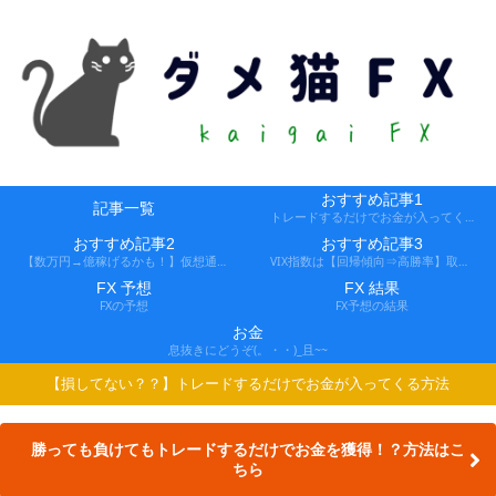
おすすめ記事1
記事一覧
トレードするだけでお金が入ってくる方法
おすすめ記事2
おすすめ記事3
【数万円→億稼げるかも！】仮想通貨FX、レバ1000倍、追証なし！
VIX指数は【回帰傾向⇒高勝率】取引できる会社
FX 予想
FX 結果
FXの予想
FX予想の結果
お金
息抜きにどうぞ(。・・)_且~~
【損してない？？】トレードするだけでお金が入ってくる方法
勝っても負けてもトレードするだけでお金を獲得！？方法はこ
ちら