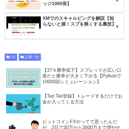
ッジ1000倍】
XMでのスキャルピングを解説【知
らないと損！スプを狭くする裏技】
FX
記事一覧
【37％勝率低下】スプレッドが広い口
座だと勝率が大きく下がる【Pythonで
10000回シミュレーション】
【Tari Tali登録】トレードするだけでお
金が入ってくる方法
ビットコインFXやってて思ったんだ
が、2日で30万から3000万まで増やせ