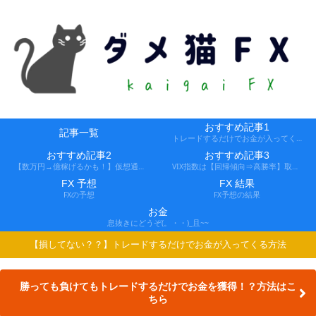
おすすめ記事1
記事一覧
トレードするだけでお金が入ってくる方法
おすすめ記事2
おすすめ記事3
【数万円→億稼げるかも！】仮想通貨FX、レバ1000倍、追証なし！
VIX指数は【回帰傾向⇒高勝率】取引できる会社
FX 予想
FX 結果
FXの予想
FX予想の結果
お金
息抜きにどうぞ(。・・)_且~~
【損してない？？】トレードするだけでお金が入ってくる方法
勝っても負けてもトレードするだけでお金を獲得！？方法はこ
ちら