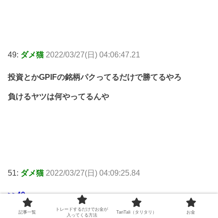
49:
ダメ猫
2022/03/27(日) 04:06:47.21
投資とかGPIFの銘柄パクってるだけで勝てるやろ
負けるヤツは何やってるんや
51:
ダメ猫
2022/03/27(日) 04:09:25.84
>>49
トレードするだけでお金が
記事一覧
TariTali（タリタリ）
お金
恒大持ってなかったっけ？
入ってくる方法