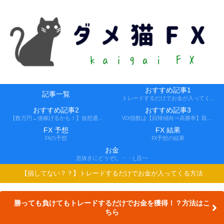
おすすめ記事1
記事一覧
トレードするだけでお金が入ってくる方法
おすすめ記事2
おすすめ記事3
【数万円→億稼げるかも！】仮想通貨FX、レバ1000倍、追証なし！
VIX指数は【回帰傾向⇒高勝率】取引できる会社
FX 予想
FX 結果
FXの予想
FX予想の結果
お金
息抜きにどうぞ(。・・)_且~~
【損してない？？】トレードするだけでお金が入ってくる方法
勝っても負けてもトレードするだけでお金を獲得！？方法はこ
ちら