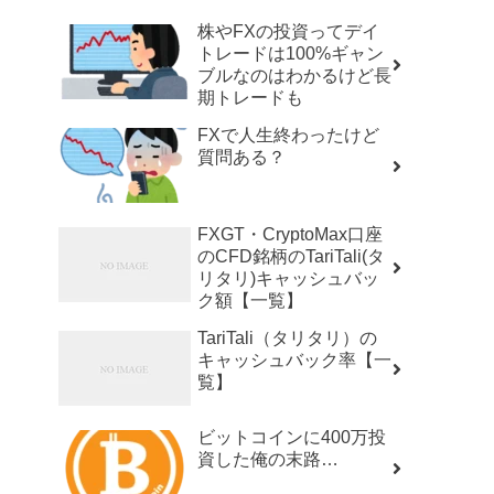
株やFXの投資ってデイ
トレードは100%ギャン
ブルなのはわかるけど長
期トレードも
FXで人生終わったけど
質問ある？
FXGT・CryptoMax口座
のCFD銘柄のTariTali(タ
リタリ)キャッシュバッ
ク額【一覧】
TariTali（タリタリ）の
キャッシュバック率【一
覧】
ビットコインに400万投
資した俺の末路…