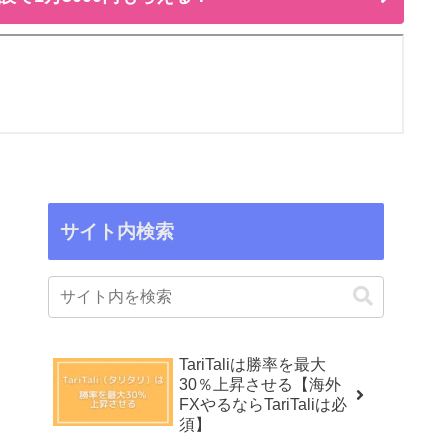
サイト内検索
TariTaliは勝率を最大
30％上昇させる【海外
FXやるならTariTaliは必
須】