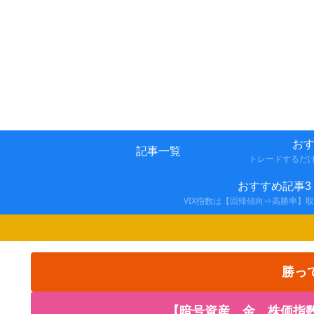
おす
記事一覧
トレードするだ
おすすめ記事3
VIX指数は【回帰傾向⇒高勝率】
勝っ
【暗号資産、金、株価指数の