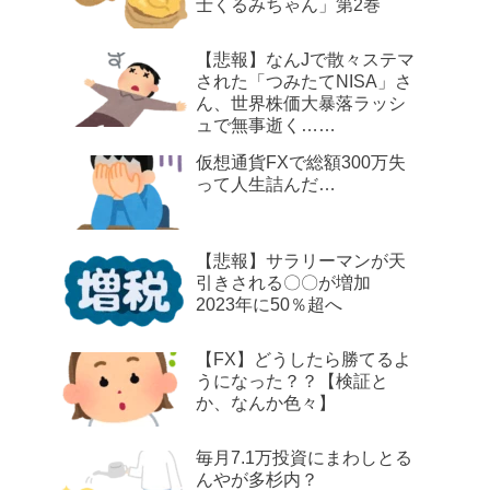
士くるみちゃん」第2巻
【悲報】なんJで散々ステマ
された「つみたてNISA」さ
ん、世界株価大暴落ラッシ
ュで無事逝く……
仮想通貨FXで総額300万失
って人生詰んだ…
【悲報】サラリーマンが天
引きされる〇〇が増加
2023年に50％超へ
【FX】どうしたら勝てるよ
うになった？？【検証と
か、なんか色々】
毎月7.1万投資にまわしとる
んやが多杉内？