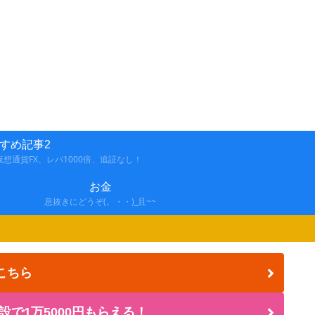
すめ記事2
想通貨FX、レバ1000倍、追証なし！
お金
息抜きにどうぞ(。・・)_且~~
こちら
設で1万5000円もらえる！