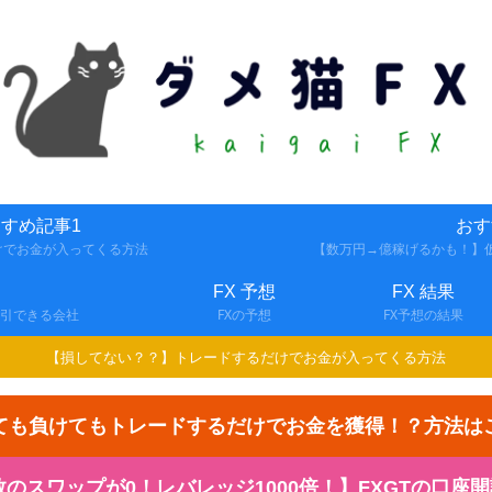
すめ記事1
おす
けでお金が入ってくる方法
【数万円→億稼げるかも！】仮
FX 予想
FX 結果
取引できる会社
FXの予想
FX予想の結果
【損してない？？】トレードするだけでお金が入ってくる方法
ても負けてもトレードするだけでお金を獲得！？方法は
スワップが0！レバレッジ1000倍！】FXGTの口座開