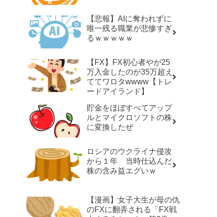
【悲報】AIに奪われずに
唯一残る職業が悲惨すぎ
るｗｗｗｗｗ
【FX】FX初心者やが25
万入金したのが35万超え
ててワロタwwww【トレ
ードアイランド】
貯金をほぼすべてアップ
ルとマイクロソフトの株
に変換したぜ
ロシアのウクライナ侵攻
から１年 当時仕込んだ
株の含み益エグいｗ
【漫画】女子大生が母の仇
のFXに翻弄される「FX戦