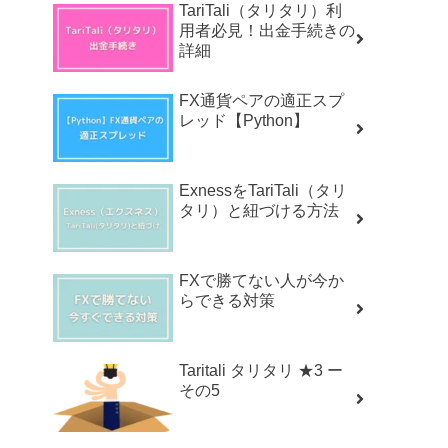
TariTali（タリタリ）利
用者必見！出金手続きの
詳細
FX通貨ペアの適正スプ
レッド【Python】
ExnessをTariTali（タリ
タリ）と紐づける方法
FXで勝てない人が今か
らできる対策
Taritali タリタリ ★3 ー
その5