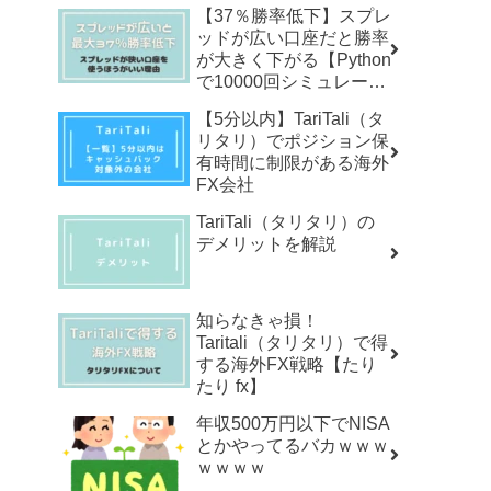
【37％勝率低下】スプレ
ッドが広い口座だと勝率
が大きく下がる【Python
で10000回シミュレーシ
ョン】
【5分以内】TariTali（タ
リタリ）でポジション保
有時間に制限がある海外
FX会社
TariTali（タリタリ）の
デメリットを解説
知らなきゃ損！
Taritali（タリタリ）で得
する海外FX戦略【たり
たり fx】
年収500万円以下でNISA
とかやってるバカｗｗｗ
ｗｗｗｗ