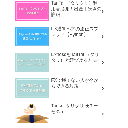
TariTali（タリタリ）利
用者必見！出金手続きの
詳細
FX通貨ペアの適正スプ
レッド【Python】
ExnessをTariTali（タリ
タリ）と紐づける方法
FXで勝てない人が今か
らできる対策
Taritali タリタリ ★3 ー
その5