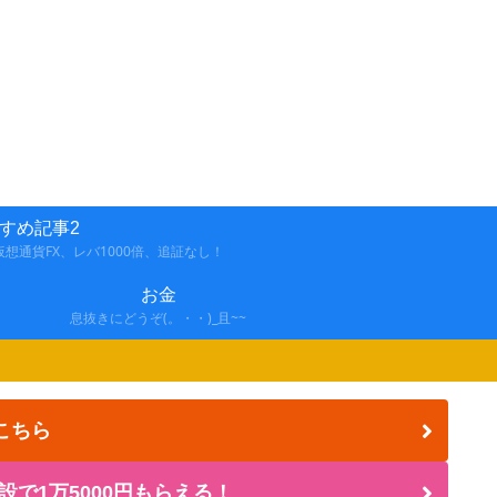
すめ記事2
想通貨FX、レバ1000倍、追証なし！
お金
息抜きにどうぞ(。・・)_且~~
こちら
設で1万5000円もらえる！