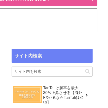
サイト内検索
TariTaliは勝率を最大
30％上昇させる【海外
FXやるならTariTaliは必
須】