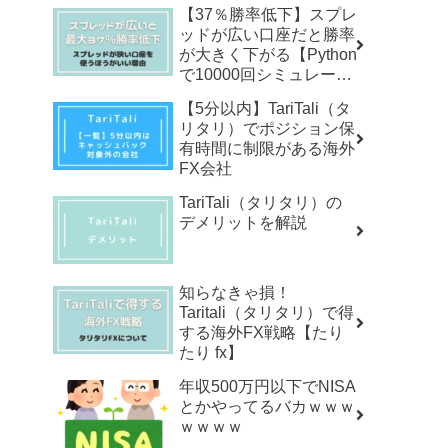
【37％勝率低下】スプレ
ッドが広い口座だと勝率
が大きく下がる【Python
で10000回シミュレーシ
ョン】
【5分以内】TariTali（タ
リタリ）でポジション保
有時間に制限がある海外
FX会社
TariTali（タリタリ）の
デメリットを解説
知らなきゃ損！
Taritali（タリタリ）で得
する海外FX戦略【たり
たり fx】
年収500万円以下でNISA
とかやってるバカｗｗｗ
ｗｗｗｗ