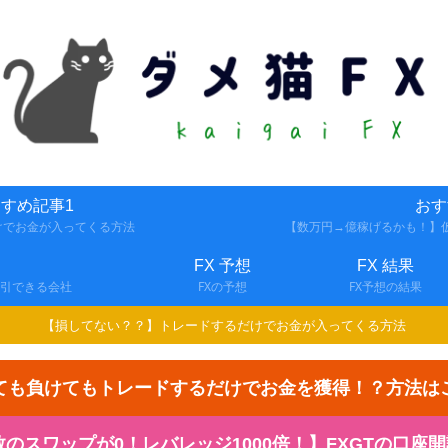
すめ記事1
おす
けでお金が入ってくる方法
【数万円→億稼げるかも！】仮
FX 予想
FX 結果
取引できる会社
FXの予想
FX予想の結果
【損してない？？】トレードするだけでお金が入ってくる方法
ても負けてもトレードするだけでお金を獲得！？方法は
スワップが0！レバレッジ1000倍！】FXGTの口座開