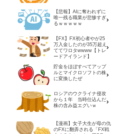
【悲報】AIに奪われずに
唯一残る職業が悲惨すぎ
るｗｗｗｗｗ
【FX】FX初心者やが25
万入金したのが35万超え
ててワロタwwww【トレ
ードアイランド】
貯金をほぼすべてアップ
ルとマイクロソフトの株
に変換したぜ
ロシアのウクライナ侵攻
から１年 当時仕込んだ
株の含み益エグいｗ
【漫画】女子大生が母の仇
のFXに翻弄される「FX戦