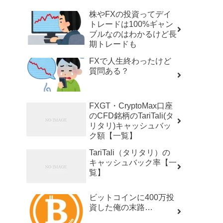
株やFXの投資ってデイ
トレードは100%ギャン
ブルなのはわかるけど長
期トレードも
FXで人生終わったけど
質問ある？
FXGT・CryptoMax口座
のCFD銘柄のTariTali(タ
リタリ)キャッシュバッ
ク額【一覧】
TariTali（タリタリ）の
キャッシュバック率【一
覧】
ビットコインに400万投
資した俺の末路…