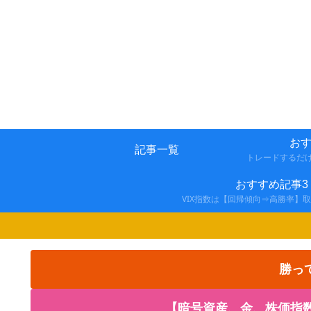
おす
記事一覧
トレードするだ
おすすめ記事3
VIX指数は【回帰傾向⇒高勝率】
勝っ
【暗号資産、金、株価指数の