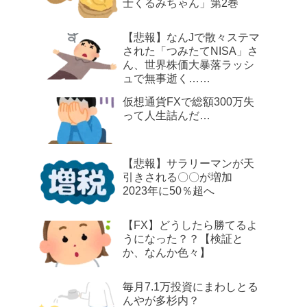
士くるみちゃん」第2巻
【悲報】なんJで散々ステマ
された「つみたてNISA」さ
ん、世界株価大暴落ラッシ
ュで無事逝く……
仮想通貨FXで総額300万失
って人生詰んだ…
【悲報】サラリーマンが天
引きされる〇〇が増加
2023年に50％超へ
【FX】どうしたら勝てるよ
うになった？？【検証と
か、なんか色々】
毎月7.1万投資にまわしとる
んやが多杉内？