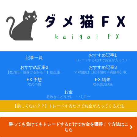
おすすめ記事1
記事一覧
トレードするだけでお金が入ってくる方法
おすすめ記事2
おすすめ記事3
【数万円→億稼げるかも！】仮想通貨FX、レバ1000倍、追証なし！
VIX指数は【回帰傾向⇒高勝率】取引できる会社
FX 予想
FX 結果
FXの予想
FX予想の結果
お金
息抜きにどうぞ(。・・)_且~~
【損してない？？】トレードするだけでお金が入ってくる方法
勝っても負けてもトレードするだけでお金を獲得！？方法はこ
ちら