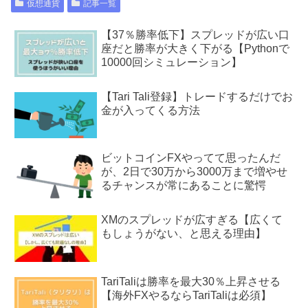
仮想通貨
記事一覧
【37％勝率低下】スプレッドが広い口
座だと勝率が大きく下がる【Pythonで
10000回シミュレーション】
【Tari Tali登録】トレードするだけでお
金が入ってくる方法
ビットコインFXやってて思ったんだ
が、2日で30万から3000万まで増やせ
るチャンスが常にあることに驚愕
XMのスプレッドが広すぎる【広くて
もしょうがない、と思える理由】
TariTaliは勝率を最大30％上昇させる
【海外FXやるならTariTaliは必須】