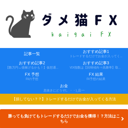
おすすめ記事1
記事一覧
トレードするだけでお金が入ってくる方法
おすすめ記事2
おすすめ記事3
【数万円→億稼げるかも！】仮想通貨FX、レバ1000倍、追証なし！
VIX指数は【回帰傾向⇒高勝率】取引できる会社
FX 予想
FX 結果
FXの予想
FX予想の結果
お金
息抜きにどうぞ(。・・)_且~~
【損してない？？】トレードするだけでお金が入ってくる方法
勝っても負けてもトレードするだけでお金を獲得！？方法はこ
ちら