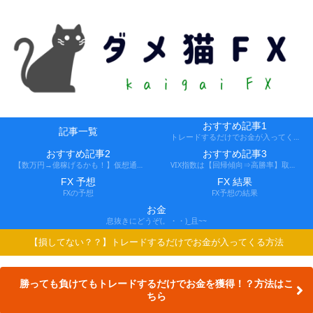
おすすめ記事1
記事一覧
トレードするだけでお金が入ってくる方法
おすすめ記事2
おすすめ記事3
【数万円→億稼げるかも！】仮想通貨FX、レバ1000倍、追証なし！
VIX指数は【回帰傾向⇒高勝率】取引できる会社
FX 予想
FX 結果
FXの予想
FX予想の結果
お金
息抜きにどうぞ(。・・)_且~~
【損してない？？】トレードするだけでお金が入ってくる方法
勝っても負けてもトレードするだけでお金を獲得！？方法はこ
ちら