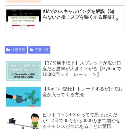
XMでのスキャルピングを解説【知
らないと損！スプを狭くする裏技】
仮想通貨
記事一覧
【37％勝率低下】スプレッドが広い口
座だと勝率が大きく下がる【Pythonで
10000回シミュレーション】
【Tari Tali登録】トレードするだけでお
金が入ってくる方法
ビットコインFXやってて思ったんだ
が、2日で30万から3000万まで増やせ
るチャンスが常にあることに驚愕