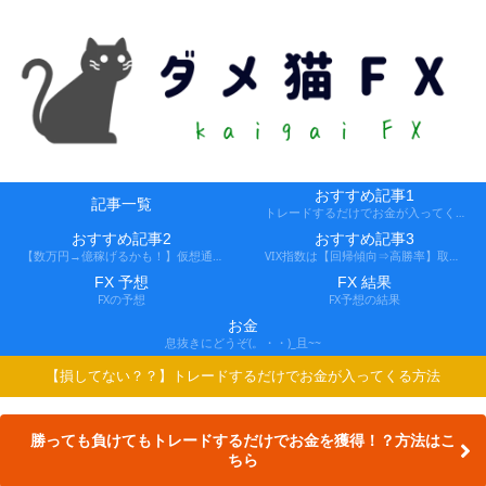
おすすめ記事1
記事一覧
トレードするだけでお金が入ってくる方法
おすすめ記事2
おすすめ記事3
【数万円→億稼げるかも！】仮想通貨FX、レバ1000倍、追証なし！
VIX指数は【回帰傾向⇒高勝率】取引できる会社
FX 予想
FX 結果
FXの予想
FX予想の結果
お金
息抜きにどうぞ(。・・)_且~~
【損してない？？】トレードするだけでお金が入ってくる方法
勝っても負けてもトレードするだけでお金を獲得！？方法はこ
ちら