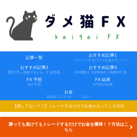
おすすめ記事1
記事一覧
トレードするだけでお金が入ってくる方法
おすすめ記事2
おすすめ記事3
【数万円→億稼げるかも！】仮想通貨FX、レバ1000倍、追証なし！
VIX指数は【回帰傾向⇒高勝率】取引できる会社
FX 予想
FX 結果
FXの予想
FX予想の結果
お金
息抜きにどうぞ(。・・)_且~~
【損してない？？】トレードするだけでお金が入ってくる方法
勝っても負けてもトレードするだけでお金を獲得！？方法はこ
ちら