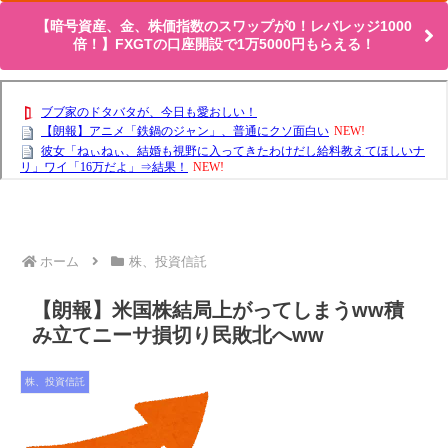
【暗号資産、金、株価指数のスワップが0！レバレッジ1000
倍！】FXGTの口座開設で1万5000円もらえる！
ホーム
株、投資信託
【朗報】米国株結局上がってしまうww積
み立てニーサ損切り民敗北へww
株、投資信託