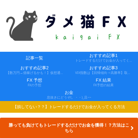
おすすめ記事1
記事一覧
トレードするだけでお金が入ってくる方法
おすすめ記事2
おすすめ記事3
【数万円→億稼げるかも！】仮想通貨FX、レバ1000倍、追証なし！
VIX指数は【回帰傾向⇒高勝率】取引できる会社
FX 予想
FX 結果
FXの予想
FX予想の結果
お金
息抜きにどうぞ(。・・)_且~~
【損してない？？】トレードするだけでお金が入ってくる方法
勝っても負けてもトレードするだけでお金を獲得！？方法はこ
ちら