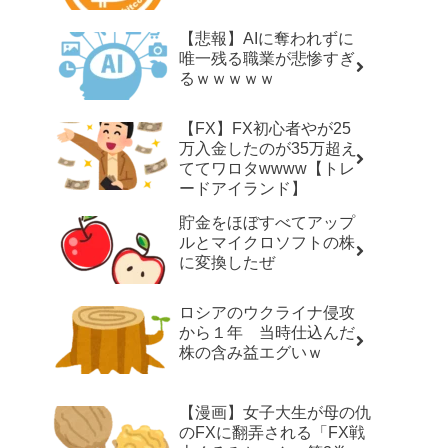
【悲報】AIに奪われずに
唯一残る職業が悲惨すぎ
るｗｗｗｗｗ
【FX】FX初心者やが25
万入金したのが35万超え
ててワロタwwww【トレ
ードアイランド】
貯金をほぼすべてアップ
ルとマイクロソフトの株
に変換したぜ
ロシアのウクライナ侵攻
から１年 当時仕込んだ
株の含み益エグいｗ
【漫画】女子大生が母の仇
のFXに翻弄される「FX戦