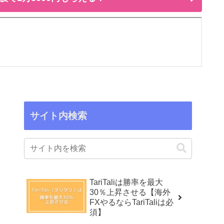
サイト内検索
TariTaliは勝率を最大
30％上昇させる【海外
FXやるならTariTaliは必
須】