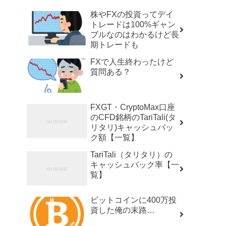
株やFXの投資ってデイ
トレードは100%ギャン
ブルなのはわかるけど長
期トレードも
FXで人生終わったけど
質問ある？
FXGT・CryptoMax口座
のCFD銘柄のTariTali(タ
リタリ)キャッシュバッ
ク額【一覧】
TariTali（タリタリ）の
キャッシュバック率【一
覧】
ビットコインに400万投
資した俺の末路…