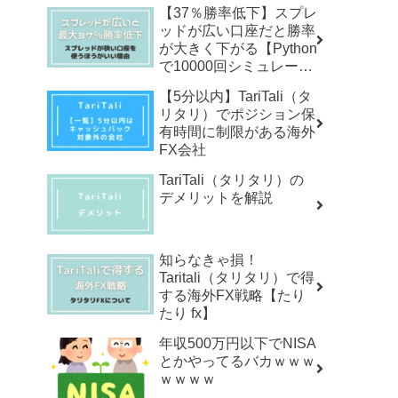
【37％勝率低下】スプレ
ッドが広い口座だと勝率
が大きく下がる【Python
で10000回シミュレーシ
ョン】
【5分以内】TariTali（タ
リタリ）でポジション保
有時間に制限がある海外
FX会社
TariTali（タリタリ）の
デメリットを解説
知らなきゃ損！
Taritali（タリタリ）で得
する海外FX戦略【たり
たり fx】
年収500万円以下でNISA
とかやってるバカｗｗｗ
ｗｗｗｗ