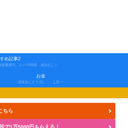
すめ記事2
想通貨FX、レバ1000倍、追証なし！
お金
息抜きにどうぞ(。・・)_且~~
こちら
設で1万5000円もらえる！