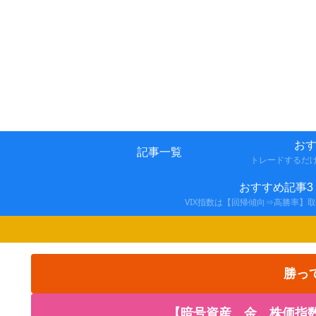
おす
記事一覧
トレードするだ
おすすめ記事3
VIX指数は【回帰傾向⇒高勝率】
勝っ
【暗号資産、金、株価指数の