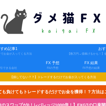
すめ記事1
おす
けでお金が入ってくる方法
【数万円→億稼げるかも！】仮
FX 予想
FX 結果
取引できる会社
FXの予想
FX予想の結果
【損してない？？】トレードするだけでお金が入ってくる方法
ても負けてもトレードするだけでお金を獲得！？方法は
スワップが0！レバレッジ1000倍！】FXGTの口座開