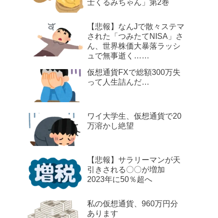
士くるみちゃん」第2巻
【悲報】なんJで散々ステマ
された「つみたてNISA」さ
ん、世界株価大暴落ラッシ
ュで無事逝く……
仮想通貨FXで総額300万失
って人生詰んだ…
ワイ大学生、仮想通貨で20
万溶かし絶望
【悲報】サラリーマンが天
引きされる〇〇が増加
2023年に50％超へ
私の仮想通貨、960万円分
あります