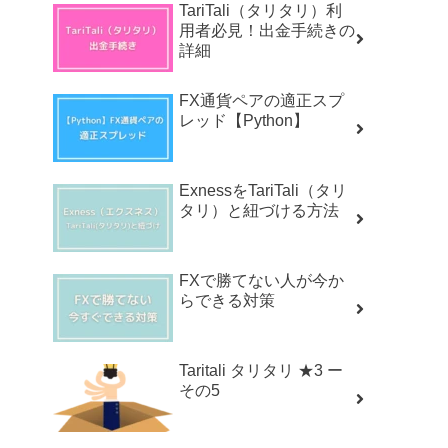
TariTali（タリタリ）利
用者必見！出金手続きの
詳細
FX通貨ペアの適正スプ
レッド【Python】
ExnessをTariTali（タリ
タリ）と紐づける方法
FXで勝てない人が今か
らできる対策
Taritali タリタリ ★3 ー
その5