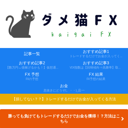
おすすめ記事1
記事一覧
トレードするだけでお金が入ってくる方法
おすすめ記事2
おすすめ記事3
【数万円→億稼げるかも！】仮想通貨FX、レバ1000倍、追証なし！
VIX指数は【回帰傾向⇒高勝率】取引できる会社
FX 予想
FX 結果
FXの予想
FX予想の結果
お金
息抜きにどうぞ(。・・)_且~~
【損してない？？】トレードするだけでお金が入ってくる方法
勝っても負けてもトレードするだけでお金を獲得！？方法はこ
ちら