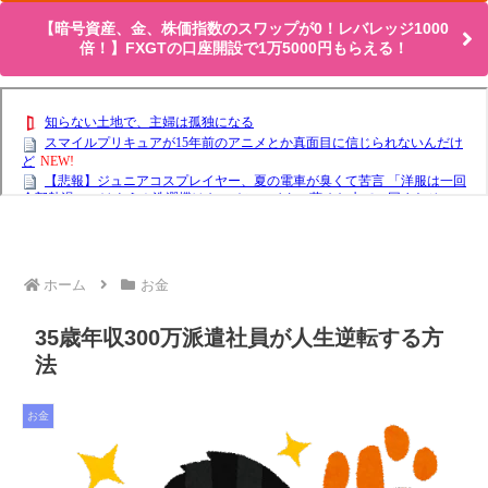
【暗号資産、金、株価指数のスワップが0！レバレッジ1000
倍！】FXGTの口座開設で1万5000円もらえる！
ホーム
お金
35歳年収300万派遣社員が人生逆転する方
法
お金