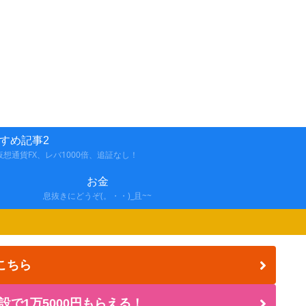
すめ記事2
想通貨FX、レバ1000倍、追証なし！
お金
息抜きにどうぞ(。・・)_且~~
こちら
設で1万5000円もらえる！