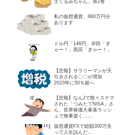
士くるみちゃん」第2巻
私の仮想通貨、960万円分
あります
ドル円「146円」岸田「ぎ
ゃー！」黒田「ぎゃー！」
【悲報】サラリーマンが天
引きされる〇〇が増加
2023年に50％超へ
【悲報】なんJで散々ステマ
された「つみたてNISA」さ
ん、世界株価大暴落ラッシ
ュで無事逝く……
仮想通貨FXで総額300万失
って人生詰んだ…