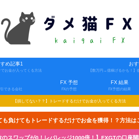
すめ記事1
おす
けでお金が入ってくる方法
【数万円→億稼げるかも！】仮
FX 予想
FX 結果
取引できる会社
FXの予想
FX予想の結果
【損してない？？】トレードするだけでお金が入ってくる方法
ても負けてもトレードするだけでお金を獲得！？方法は
スワップが0！レバレッジ1000倍！】FXGTの口座開