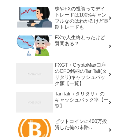
株やFXの投資ってデイ
トレードは100%ギャン
ブルなのはわかるけど長
期トレードも
FXで人生終わったけど
質問ある？
FXGT・CryptoMax口座
のCFD銘柄のTariTali(タ
リタリ)キャッシュバッ
ク額【一覧】
TariTali（タリタリ）の
キャッシュバック率【一
覧】
ビットコインに400万投
資した俺の末路…