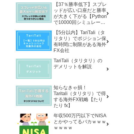
【37％勝率低下】スプレ
ッドが広い口座だと勝率
が大きく下がる【Python
で10000回シミュレーシ
ョン】
【5分以内】TariTali（タ
リタリ）でポジション保
有時間に制限がある海外
FX会社
TariTali（タリタリ）の
デメリットを解説
知らなきゃ損！
Taritali（タリタリ）で得
する海外FX戦略【たり
たり fx】
年収500万円以下でNISA
とかやってるバカｗｗｗ
ｗｗｗｗ