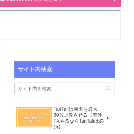
サイト内検索
TariTaliは勝率を最大
30％上昇させる【海外
FXやるならTariTaliは必
須】