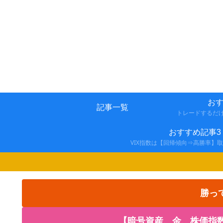
おす
記事一覧
トレードするだ
おすすめ記事3
VIX指数は【回帰傾向⇒高勝率】
勝っ
【暗号資産、金、株価指数の