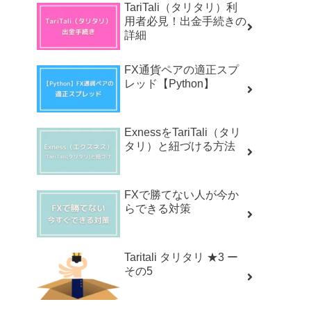
TariTali（タリタリ）利
用者必見！出金手続きの
詳細
FX通貨ペアの適正スプ
レッド【Python】
ExnessをTariTali（タリ
タリ）と紐づける方法
FXで勝てない人が今か
らできる対策
Taritali タリタリ ★3 ー
その5