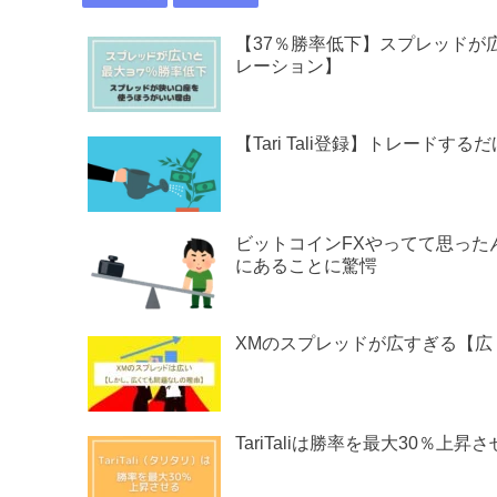
【37％勝率低下】スプレッドが広
レーション】
【Tari Tali登録】トレード
ビットコインFXやってて思ったん
にあることに驚愕
XMのスプレッドが広すぎる【広
TariTaliは勝率を最大30％上昇