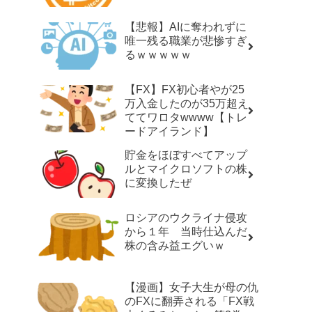
【悲報】AIに奪われずに
唯一残る職業が悲惨すぎ
るｗｗｗｗｗ
【FX】FX初心者やが25
万入金したのが35万超え
ててワロタwwww【トレ
ードアイランド】
貯金をほぼすべてアップ
ルとマイクロソフトの株
に変換したぜ
ロシアのウクライナ侵攻
から１年 当時仕込んだ
株の含み益エグいｗ
【漫画】女子大生が母の仇
のFXに翻弄される「FX戦