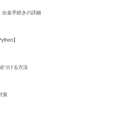
必見！出金手続きの詳細
thon】
）と紐づける方法
対策