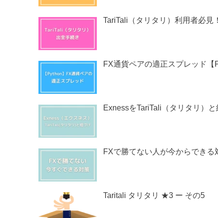
TariTali（タリタリ）利用者
FX通貨ペアの適正スプレッド【Py
ExnessをTariTali（タリタリ
FXで勝てない人が今からできる
Taritali タリタリ ★3 ー その5