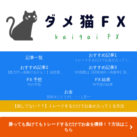
おすすめ記事1
記事一覧
トレードするだけでお金が入ってくる方法
おすすめ記事2
おすすめ記事3
【数万円→億稼げるかも！】仮想通貨FX、レバ1000倍、追証なし！
VIX指数は【回帰傾向⇒高勝率】取引できる会社
FX 予想
FX 結果
FXの予想
FX予想の結果
お金
息抜きにどうぞ(。・・)_且~~
【損してない？？】トレードするだけでお金が入ってくる方法
勝っても負けてもトレードするだけでお金を獲得！？方法はこ
ちら