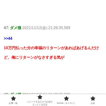
47:
ダメ猫
2021/11/12(金) 21:26:35.589
>>44
10万円払った分の幸福のリターンがあればあげるんだけ
ど、俺にリターンがなさすぎる気が
49:
ダメ猫
2021/11/12(金) 21:28:32.002
トレードするだけでお金が
記事一覧
TariTali（タリタリ）
お金
バイク買って風になれ
入ってくる方法