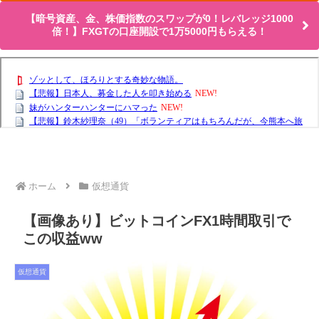
【暗号資産、金、株価指数のスワップが0！レバレッジ1000
倍！】FXGTの口座開設で1万5000円もらえる！
ホーム
仮想通貨
【画像あり】ビットコインFX1時間取引で
この収益ww
仮想通貨