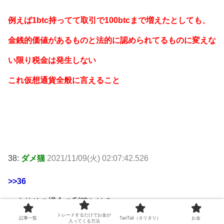
例えば1btc持ってて取引で100btcまで増えたとしても、
金銭的価値があるものと法的に認められてるものに変えな
い限り税金は発生しない
これ仮想通貨全般に言えること
38:
ダメ猫
2021/11/09(火) 02:07:42.526
>>36
つまりその場合の利確とは？
トレードするだけでお金が
記事一覧
TariTali（タリタリ）
お金
入ってくる方法