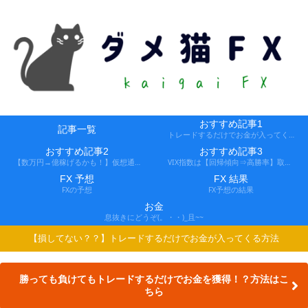
おすすめ記事1
記事一覧
トレードするだけでお金が入ってくる方法
おすすめ記事2
おすすめ記事3
【数万円→億稼げるかも！】仮想通貨FX、レバ1000倍、追証なし！
VIX指数は【回帰傾向⇒高勝率】取引できる会社
FX 予想
FX 結果
FXの予想
FX予想の結果
お金
息抜きにどうぞ(。・・)_且~~
【損してない？？】トレードするだけでお金が入ってくる方法
勝っても負けてもトレードするだけでお金を獲得！？方法はこ
ちら