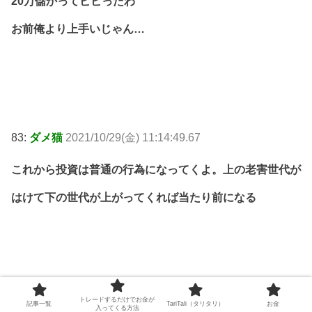
20万儲かってビビったわ
お前俺より上手いじゃん…
83:
ダメ猫
2021/10/29(金) 11:14:49.67
これから投資は普通の行為になってくよ。上の老害世代が
はけて下の世代が上がってくれば当たり前になる
トレードするだけでお金が
記事一覧
TariTali（タリタリ）
お金
86:
ダメ猫
2021/10/29(金) 11:16:12.44
入ってくる方法