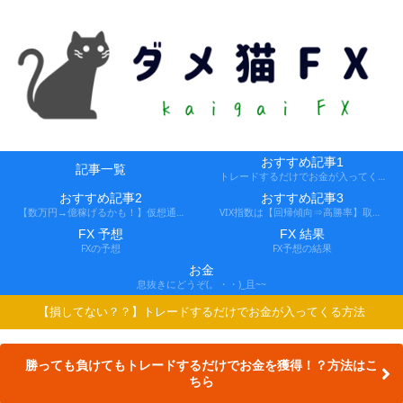
おすすめ記事1
記事一覧
トレードするだけでお金が入ってくる方法
おすすめ記事2
おすすめ記事3
【数万円→億稼げるかも！】仮想通貨FX、レバ1000倍、追証なし！
VIX指数は【回帰傾向⇒高勝率】取引できる会社
FX 予想
FX 結果
FXの予想
FX予想の結果
お金
息抜きにどうぞ(。・・)_且~~
【損してない？？】トレードするだけでお金が入ってくる方法
勝っても負けてもトレードするだけでお金を獲得！？方法はこ
ちら