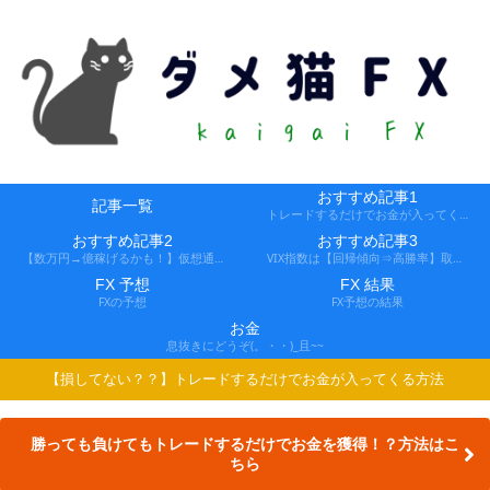
おすすめ記事1
記事一覧
トレードするだけでお金が入ってくる方法
おすすめ記事2
おすすめ記事3
【数万円→億稼げるかも！】仮想通貨FX、レバ1000倍、追証なし！
VIX指数は【回帰傾向⇒高勝率】取引できる会社
FX 予想
FX 結果
FXの予想
FX予想の結果
お金
息抜きにどうぞ(。・・)_且~~
【損してない？？】トレードするだけでお金が入ってくる方法
勝っても負けてもトレードするだけでお金を獲得！？方法はこ
ちら