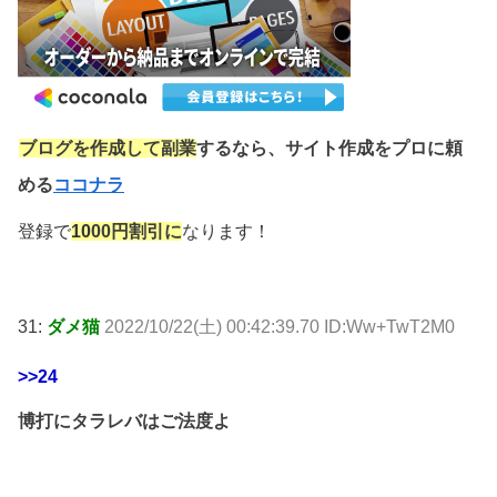
ブログを作成して副業
するなら、サイト作成をプロに頼
める
ココナラ
登録で
10
00円割引に
なり
ます！
31:
ダメ猫
2022/10/22(土) 00:42:39.70 ID:Ww+TwT2M0
>>24
博打にタラレバはご法度よ