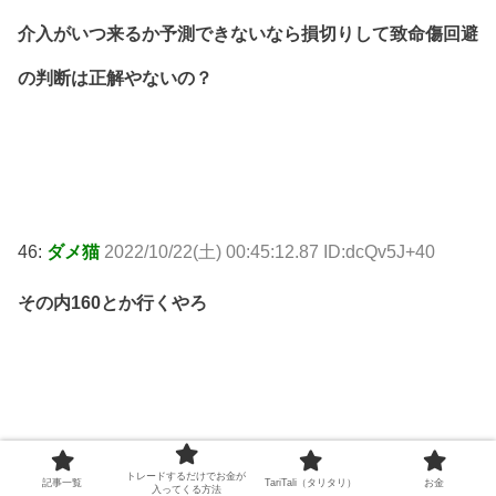
介入がいつ来るか予測できないなら損切りして致命傷回避
の判断は正解やないの？
46:
ダメ猫
2022/10/22(土) 00:45:12.87 ID:dcQv5J+40
その内160とか行くやろ
48:
ダメ猫
2022/10/22(土) 00:45:40.90 ID:hggL36MLM
トレードするだけでお金が
記事一覧
TariTali（タリタリ）
お金
入ってくる方法