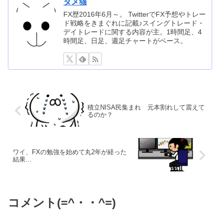
ダメ猫
FX歴2016年6月～。 TwitterでFX予想やトレー
ド戦略をきまぐれに記載♪スイングトレード・
デイトレードに関する内容が主。1時間足、4
時間足、日足、週足チャートがベース。
積立NISA民集まれ 元本割れして震えて
るのか？
ワイ、FXの勉強を始めて丸2年が経った
結果…
コメント(=^・・^=)