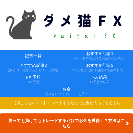
おすすめ記事1
記事一覧
トレードするだけでお金が入ってくる方法
おすすめ記事2
おすすめ記事3
【数万円→億稼げるかも！】仮想通貨FX、レバ1000倍、追証なし！
VIX指数は【回帰傾向⇒高勝率】取引できる会社
FX 予想
FX 結果
FXの予想
FX予想の結果
お金
息抜きにどうぞ(。・・)_且~~
【損してない？？】トレードするだけでお金が入ってくる方法
勝っても負けてもトレードするだけでお金を獲得！？方法はこ
ちら