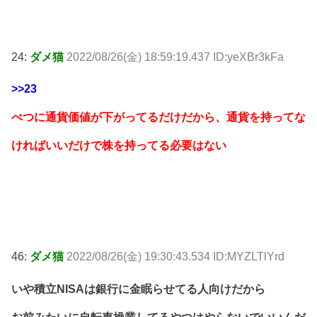
24:
ダメ猫
2022/08/26(金) 18:59:19.437 ID:yeXBr3kFa
>>23
べつに通貨価値が下がってるだけだから、通貨を持ってな
ければいいだけで株を持ってる必要はない
46:
ダメ猫
2022/08/26(金) 19:30:43.534 ID:MYZLTlYrd
いや積立NISAは銀行に金眠らせてる人向けだから