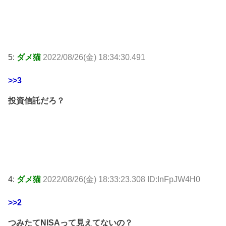
5:
ダメ猫
2022/08/26(金) 18:34:30.491
>>3
投資信託だろ？
4:
ダメ猫
2022/08/26(金) 18:33:23.308 ID:InFpJW4H0
>>2
つみたてNISAって見えてないの？