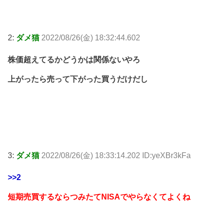
2:
ダメ猫
2022/08/26(金) 18:32:44.602
株価超えてるかどうかは関係ないやろ
上がったら売って下がった買うだけだし
3:
ダメ猫
2022/08/26(金) 18:33:14.202 ID:yeXBr3kFa
>>2
短期売買するならつみたてNISAでやらなくてよくね