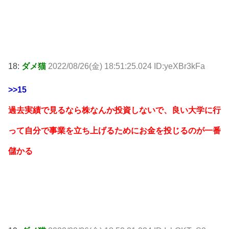
18:
ダメ猫
2022/08/26(金) 18:51:25.024 ID:yeXBr3kFa
>>15
過去実績で見るなら株なんか投資しないで、良い大学に行
って自分で事業を立ち上げるためにお金を投じるのが一番
儲かる