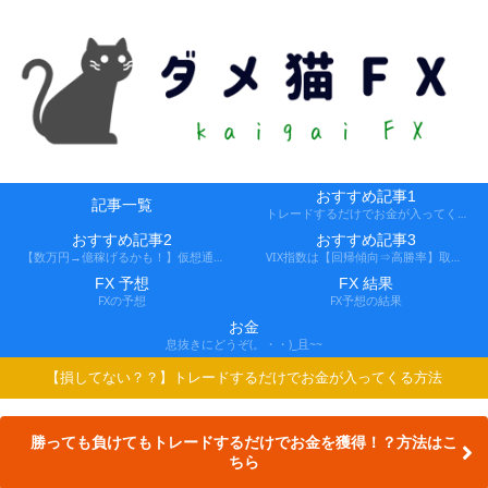
おすすめ記事1
記事一覧
トレードするだけでお金が入ってくる方法
おすすめ記事2
おすすめ記事3
【数万円→億稼げるかも！】仮想通貨FX、レバ1000倍、追証なし！
VIX指数は【回帰傾向⇒高勝率】取引できる会社
FX 予想
FX 結果
FXの予想
FX予想の結果
お金
息抜きにどうぞ(。・・)_且~~
【損してない？？】トレードするだけでお金が入ってくる方法
勝っても負けてもトレードするだけでお金を獲得！？方法はこ
ちら