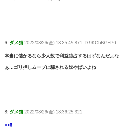
6:
ダメ猫
2022/08/26(金) 18:35:45.871 ID:9KCbBGH70
本当に儲かるなら少人数で利益独占するはずなんだよな
ぁ…ゴリ押しムーブに騙される奴やばいよね
8:
ダメ猫
2022/08/26(金) 18:36:25.321
>>6