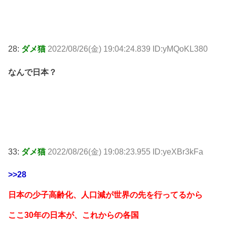
28:
ダメ猫
2022/08/26(金) 19:04:24.839 ID:yMQoKL380
なんで日本？
33:
ダメ猫
2022/08/26(金) 19:08:23.955 ID:yeXBr3kFa
>>28
日本の少子高齢化、人口減が世界の先を行ってるから
ここ30年の日本が、これからの各国