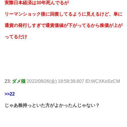
実際日本経済は30年死んでるが
リーマンショック後に回復してるように見えるけど、単に
通貨の発行しすぎで通貨価値が下がってるから株価が上が
ってるだけ
23:
ダメ猫
2022/08/26(金) 18:58:39.607 ID:WCXKoSzCM
>>22
じゃあ株持っといた方がよかったんじゃない？