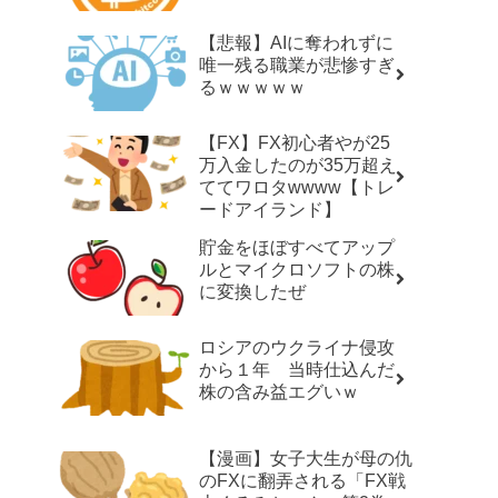
【悲報】AIに奪われずに
唯一残る職業が悲惨すぎ
るｗｗｗｗｗ
【FX】FX初心者やが25
万入金したのが35万超え
ててワロタwwww【トレ
ードアイランド】
貯金をほぼすべてアップ
ルとマイクロソフトの株
に変換したぜ
ロシアのウクライナ侵攻
から１年 当時仕込んだ
株の含み益エグいｗ
【漫画】女子大生が母の仇
のFXに翻弄される「FX戦