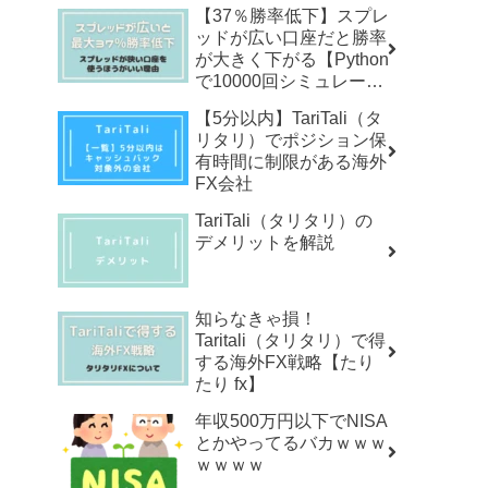
【37％勝率低下】スプレ
ッドが広い口座だと勝率
が大きく下がる【Python
で10000回シミュレーシ
ョン】
【5分以内】TariTali（タ
リタリ）でポジション保
有時間に制限がある海外
FX会社
TariTali（タリタリ）の
デメリットを解説
知らなきゃ損！
Taritali（タリタリ）で得
する海外FX戦略【たり
たり fx】
年収500万円以下でNISA
とかやってるバカｗｗｗ
ｗｗｗｗ