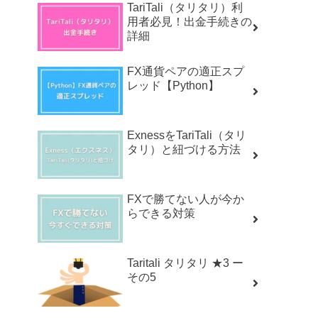
TariTali（タリタリ）利
用者必見！出金手続きの
詳細
FX通貨ペアの適正スプ
レッド【Python】
ExnessをTariTali（タリ
タリ）と紐づける方法
FXで勝てない人が今か
らできる対策
Taritali タリタリ ★3 ー
その5