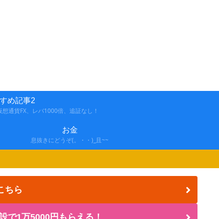
すめ記事2
想通貨FX、レバ1000倍、追証なし！
お金
息抜きにどうぞ(。・・)_且~~
こちら
設で1万5000円もらえる！