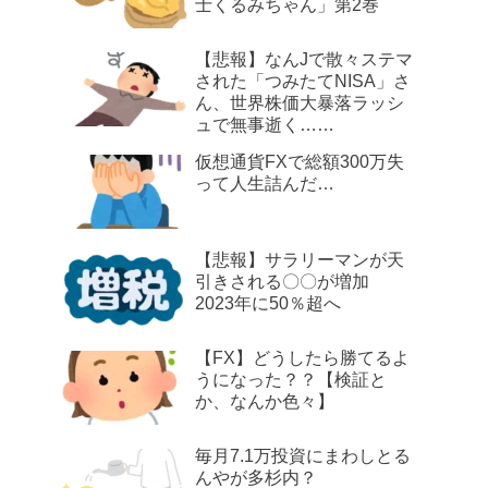
士くるみちゃん」第2巻
【悲報】なんJで散々ステマ
された「つみたてNISA」さ
ん、世界株価大暴落ラッシ
ュで無事逝く……
仮想通貨FXで総額300万失
って人生詰んだ…
【悲報】サラリーマンが天
引きされる〇〇が増加
2023年に50％超へ
【FX】どうしたら勝てるよ
うになった？？【検証と
か、なんか色々】
毎月7.1万投資にまわしとる
んやが多杉内？