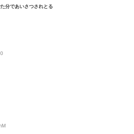
でた分であいさつされとる
H0
RnM