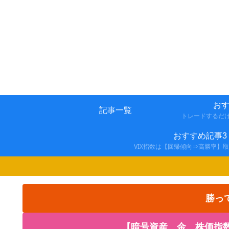
おす
記事一覧
トレードするだ
おすすめ記事3
VIX指数は【回帰傾向⇒高勝率】
勝っ
【暗号資産、金、株価指数の