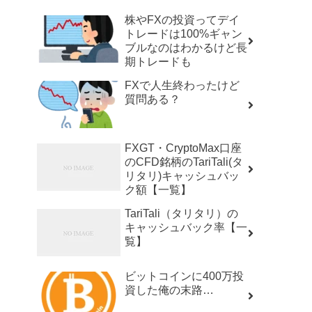
株やFXの投資ってデイ
トレードは100%ギャン
ブルなのはわかるけど長
期トレードも
FXで人生終わったけど
質問ある？
FXGT・CryptoMax口座
のCFD銘柄のTariTali(タ
リタリ)キャッシュバッ
ク額【一覧】
TariTali（タリタリ）の
キャッシュバック率【一
覧】
ビットコインに400万投
資した俺の末路…