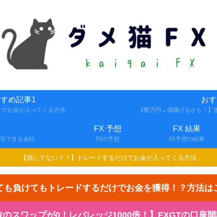
すめ記事1
おす
けでお金が入ってくる方法
【数万円→億稼げるかも！】仮
FX 予想
FX 結果
取引できる会社
FXの予想
FX予想の結果
【損してない？？】トレードするだけでお金が入ってくる方法
ても負けてもトレードするだけでお金を獲得！？方法は
スワップが0！レバレッジ1000倍！】FXGTの口座開