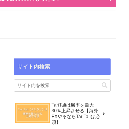
サイト内検索
TariTaliは勝率を最大
30％上昇させる【海外
FXやるならTariTaliは必
須】