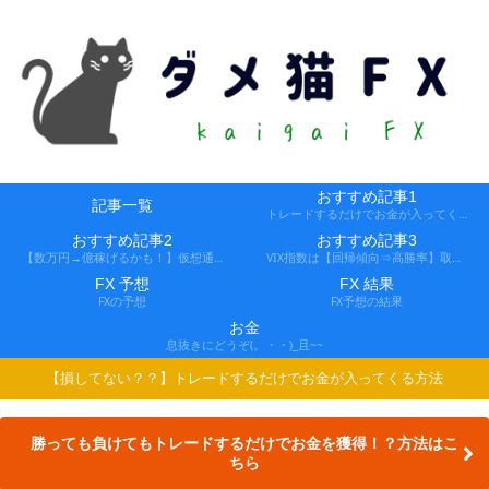
おすすめ記事1
記事一覧
トレードするだけでお金が入ってくる方法
おすすめ記事2
おすすめ記事3
【数万円→億稼げるかも！】仮想通貨FX、レバ1000倍、追証なし！
VIX指数は【回帰傾向⇒高勝率】取引できる会社
FX 予想
FX 結果
FXの予想
FX予想の結果
お金
息抜きにどうぞ(。・・)_且~~
【損してない？？】トレードするだけでお金が入ってくる方法
勝っても負けてもトレードするだけでお金を獲得！？方法はこ
ちら