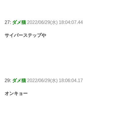
27:
ダメ猫
2022/06/29(水) 18:04:07.44
サイバーステップや
29:
ダメ猫
2022/06/29(水) 18:06:04.17
オンキョー