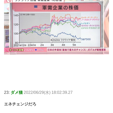
23:
ダメ猫
2022/06/29(水) 18:02:39.27
エネチェンジだろ