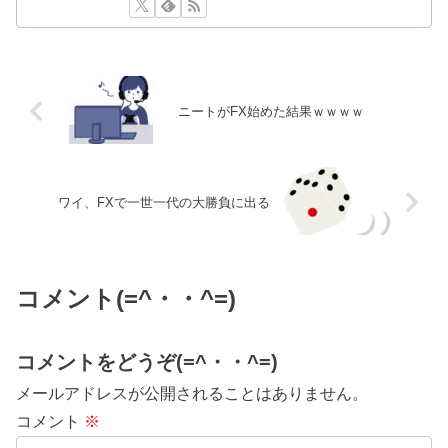
ニートがFX始めた結果ｗｗｗｗ
ワイ、FXで一世一代の大勝負に出る
コメント(=^・・^=)
コメントをどうぞ(=^・・^=)
メールアドレスが公開されることはありません。
コメント
※