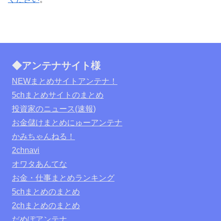
◆アンテナサイト様
NEWまとめサイトアンテナ！
5chまとめサイトのまとめ
投資家のニュース(速報)
お金儲けまとめにゅーアンテナ
かみちゃんねる！
2chnavi
オワタあんてな
お金・仕事まとめランキング
5chまとめのまとめ
2chまとめのまとめ
だめぽアンテナ