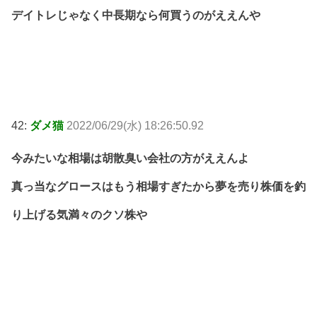
デイトレじゃなく中長期なら何買うのがええんや
42:
ダメ猫
2022/06/29(水) 18:26:50.92
今みたいな相場は胡散臭い会社の方がええんよ
真っ当なグロースはもう相場すぎたから夢を売り株価を釣
り上げる気満々のクソ株や