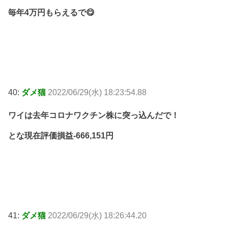
毎年4万円もらえるで😋
40:
ダメ猫
2022/06/29(水) 18:23:54.88
ワイは去年コロナワクチン株に突っ込んだで！
とな現在評価損益-666,151円
41:
ダメ猫
2022/06/29(水) 18:26:44.20