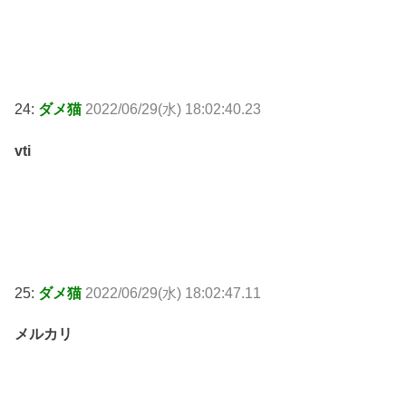
24:
ダメ猫
2022/06/29(水) 18:02:40.23
vti
25:
ダメ猫
2022/06/29(水) 18:02:47.11
メルカリ