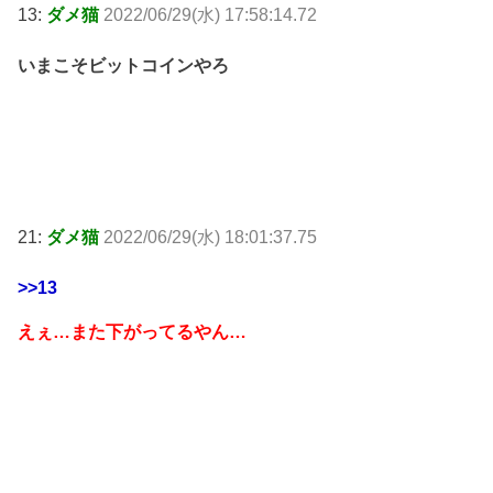
13:
ダメ猫
2022/06/29(水) 17:58:14.72
いまこそビットコインやろ
21:
ダメ猫
2022/06/29(水) 18:01:37.75
>>13
えぇ…また下がってるやん…