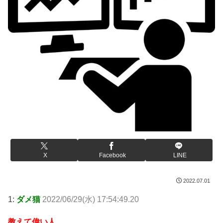
X
Facebook
LINE
2022.07.01
1:
ダメ猫
2022/06/29(水) 17:54:49.20
教えて偉い人