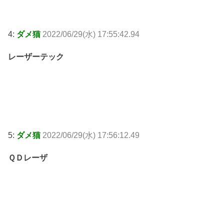
4:
ダメ猫
2022/06/29(水) 17:55:42.94
レーザーテック
5:
ダメ猫
2022/06/29(水) 17:56:12.49
ＱＤレーザ