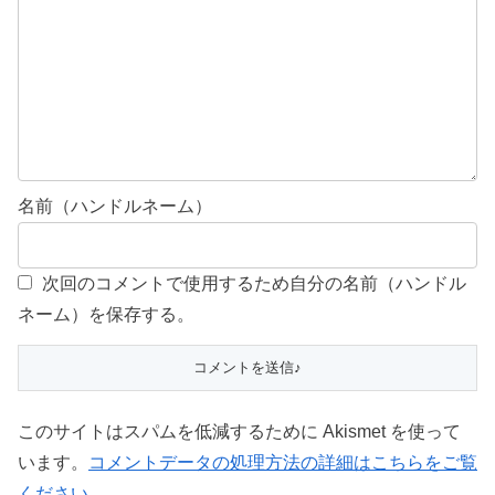
名前（ハンドルネーム）
次回のコメントで使用するため自分の名前（ハンドル
ネーム）を保存する。
このサイトはスパムを低減するために Akismet を使って
います。
コメントデータの処理方法の詳細はこちらをご覧
ください
。