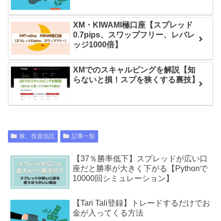
XM・KIWAMI極口座【スプレッド
0.7pips、スワップフリー、レバレ
ッジ1000倍】
XMでのスキャルピングを解説【知
らないと損！スプを狭くする裏技】
株、投資信託
記事一覧
【37％勝率低下】スプレッドが広い口
座だと勝率が大きく下がる【Pythonで
10000回シミュレーション】
【Tari Tali登録】トレードするだけでお
金が入ってくる方法