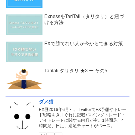
ExnessをTariTali（タリタリ）と紐づ
ける方法
FXで勝てない人が今からできる対策
Taritali タリタリ ★3 ー その5
ダメ猫
FX歴2016年6月～。 TwitterでFX予想やトレー
ド戦略をきまぐれに記載♪スイングトレード・
デイトレードに関する内容が主。1時間足、4
時間足、日足、週足チャートがベース。