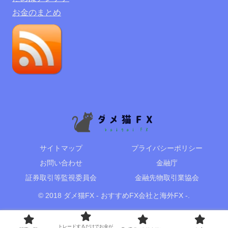
お金のまとめ
サイトマップ
プライバシーポリシー
お問い合わせ
金融庁
証券取引等監視委員会
金融先物取引業協会
© 2018 ダメ猫FX - おすすめFX会社と海外FX -.
トレードするだけでお金が