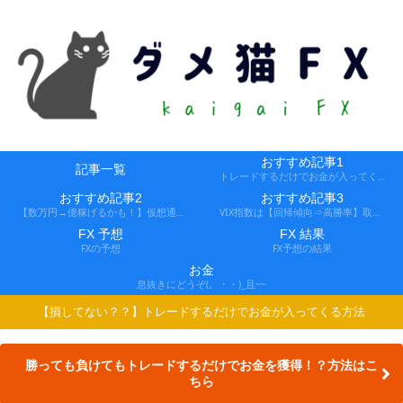
おすすめ記事1
記事一覧
トレードするだけでお金が入ってくる方法
おすすめ記事2
おすすめ記事3
【数万円→億稼げるかも！】仮想通貨FX、レバ1000倍、追証なし！
VIX指数は【回帰傾向⇒高勝率】取引できる会社
FX 予想
FX 結果
FXの予想
FX予想の結果
お金
息抜きにどうぞ(。・・)_且~~
【損してない？？】トレードするだけでお金が入ってくる方法
勝っても負けてもトレードするだけでお金を獲得！？方法はこ
ちら