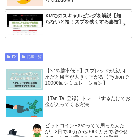
ッジ1000倍】
XMでのスキャルピングを解説【知
らないと損！スプを狭くする裏技】
FX
記事一覧
【37％勝率低下】スプレッドが広い口
座だと勝率が大きく下がる【Pythonで
10000回シミュレーション】
【Tari Tali登録】トレードするだけでお
金が入ってくる方法
ビットコインFXやってて思ったんだ
が、2日で30万から3000万まで増やせ