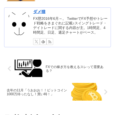
ダメ猫
FX歴2016年6月～。 TwitterでFX予想やトレー
ド戦略をきまぐれに記載♪スイングトレード・
デイトレードに関する内容が主。1時間足、4
時間足、日足、週足チャートがベース。
FXでの稼ぎ方を教えるスレって需要あ
る？
去年の11月「うおおお！！ビットコイン
1000万待ったなし！買い時！」