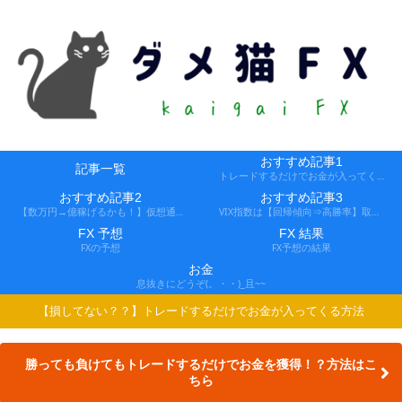
おすすめ記事1
記事一覧
トレードするだけでお金が入ってくる方法
おすすめ記事2
おすすめ記事3
【数万円→億稼げるかも！】仮想通貨FX、レバ1000倍、追証なし！
VIX指数は【回帰傾向⇒高勝率】取引できる会社
FX 予想
FX 結果
FXの予想
FX予想の結果
お金
息抜きにどうぞ(。・・)_且~~
【損してない？？】トレードするだけでお金が入ってくる方法
勝っても負けてもトレードするだけでお金を獲得！？方法はこ
ちら