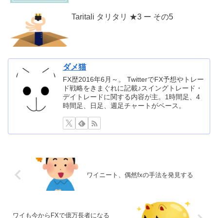
Taritali タリタリ ★3 ー その5
ダメ猫
FX歴2016年6月～。 TwitterでFX予想やトレー
ド戦略をきまぐれに記載♪スイングトレード・
デイトレードに関する内容が主。1時間足、4
時間足、日足、週足チャートがベース。
ワイニート、偶然fxの手法を発見する
ワイも今からFXで億万長者になる