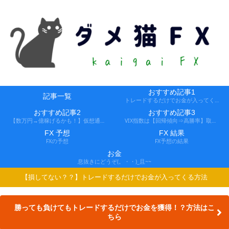
おすすめ記事1
記事一覧
トレードするだけでお金が入ってくる方法
おすすめ記事2
おすすめ記事3
【数万円→億稼げるかも！】仮想通貨FX、レバ1000倍、追証なし！
VIX指数は【回帰傾向⇒高勝率】取引できる会社
FX 予想
FX 結果
FXの予想
FX予想の結果
お金
息抜きにどうぞ(。・・)_且~~
【損してない？？】トレードするだけでお金が入ってくる方法
勝っても負けてもトレードするだけでお金を獲得！？方法はこ
ちら