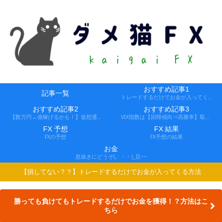
おすすめ記事1
記事一覧
トレードするだけでお金が入ってくる方法
おすすめ記事2
おすすめ記事3
【数万円→億稼げるかも！】仮想通貨FX、レバ1000倍、追証なし！
VIX指数は【回帰傾向⇒高勝率】取引できる会社
FX 予想
FX 結果
FXの予想
FX予想の結果
お金
息抜きにどうぞ(。・・)_且~~
【損してない？？】トレードするだけでお金が入ってくる方法
勝っても負けてもトレードするだけでお金を獲得！？方法はこ
ちら