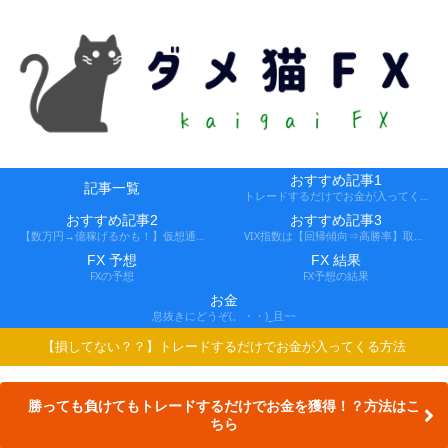
おすすめ記事1
記事一覧
トレードするだけでお金が入ってくる方法
おすすめ記事2
おすすめ記事3
【数万円→億稼げるかも！】仮想通貨FX、レバ1000倍、追証なし！
VIX指数は【回帰傾向⇒高勝率】取引できる会社
FX 予想
FX 結果
FXの予想
FX予想の結果
お金
息抜きにどうぞ(。・・)_且~~
【損してない？？】トレードするだけでお金が入ってくる方法
勝っても負けてもトレードするだけでお金を獲得！？方法はこ
ちら