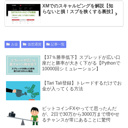
XMでのスキャルピングを解説【知
らないと損！スプを狭くする裏技】
お金
仮想通貨
記事一覧
【37％勝率低下】スプレッドが広い口
座だと勝率が大きく下がる【Pythonで
10000回シミュレーション】
【Tari Tali登録】トレードするだけでお
金が入ってくる方法
ビットコインFXやってて思ったんだ
が、2日で30万から3000万まで増やせ
るチャンスが常にあることに驚愕