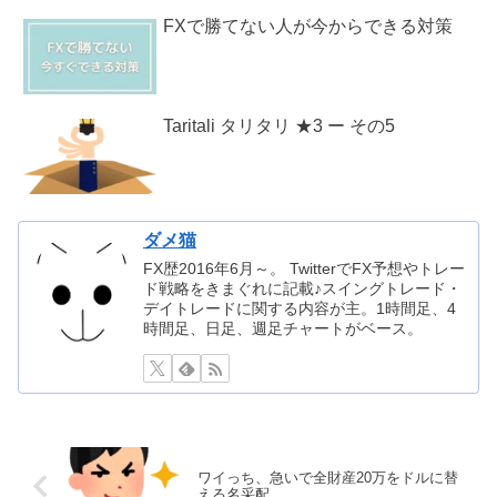
FXで勝てない人が今からできる対策
Taritali タリタリ ★3 ー その5
ダメ猫
FX歴2016年6月～。 TwitterでFX予想やトレー
ド戦略をきまぐれに記載♪スイングトレード・
デイトレードに関する内容が主。1時間足、4
時間足、日足、週足チャートがベース。
ワイっち、急いで全財産20万をドルに替
える名采配