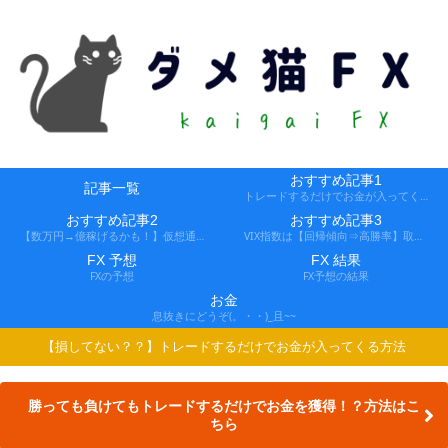
おすすめ記事1
記事一覧
トレードするだけでお金が入ってくる方法
おすすめ記事2
おすすめ記事3
【数万円→億稼げるかも！】仮想通貨FX、レバ1000倍、追証なし！
VIX指数は【回帰傾向⇒高勝率】取引できる会社
FX 予想
FX 結果
FXの予想
FX予想の結果
お金
息抜きにどうぞ(。・・)_且~~
【損してない？？】トレードするだけでお金が入ってくる方法
勝っても負けてもトレードするだけでお金を獲得！？方法はこ
ちら